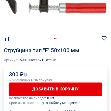
Струбцина тип "F" 50x100 мм
Артикул:
59010
Оставить отзыв
300 ₽
+ 6 бонусных ₽ за покупку
ДОБАВИТЬ В КОРЗИНУ
Количество на складе:
0 шт.
Общее количество данного товара должно быть кратно размеру
На данный товар производителем установлено ограничение по
Срок изготовления:
уточняйте у менеджера
упаковки (1 шт.)
размеру минимального заказа