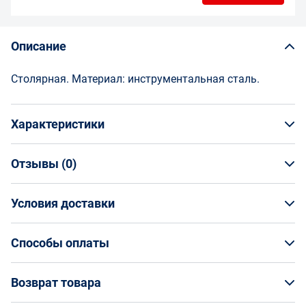
Описание
Столярная. Материал: инструментальная сталь.
Характеристики
Отзывы (
0
)
Общая информация
Производитель
Условия доставки
НАПИСАТЬ ОТЗЫВ
Fit
Артикул
Условия доставки
59010
Способы оплаты
Страна производства
Кто обеспечивает доставку товаров?
Китай
Способы оплаты
Возврат товара
Страна бренда
На маркетплейсе Enex вы заказываете товар