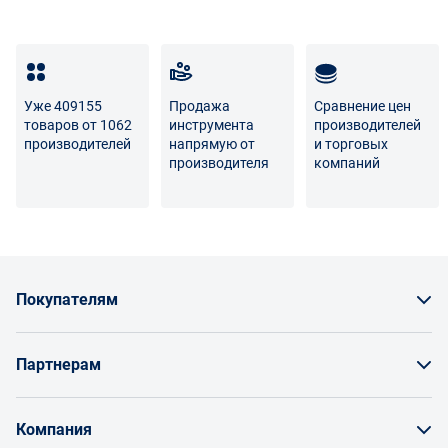
Уже 409155
Продажа
Сравнение цен
товаров от 1062
инструмента
производителей
производителей
напрямую от
и торговых
производителя
компаний
Покупателям
Как заказать товар
Партнерам
Заказать по счету как юрлицо
Продавайте на Enex
Бонусы и торг
Компания
Инструкции для поставщиков