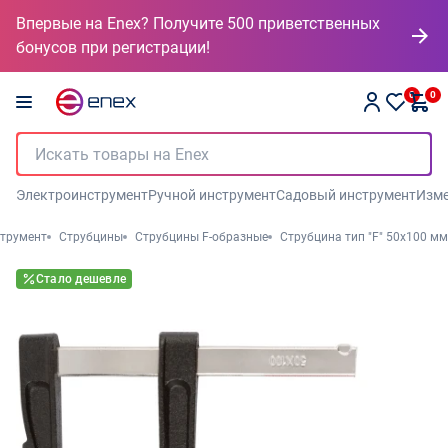
Впервые на Enex? Получите 500 приветственных
бонусов при регистрации!
0
0
Электроинструмент
Ручной инструмент
Садовый инструмент
Изме
трумент
Струбцины
Струбцины F-образные
Струбцина тип "F" 50x100 мм
Стало дешевле