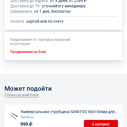
Доставка до адреса:
от 4 дней, от 2289 ₽
Доставка до ТК:
уточняйте у менеджера
Самовывоз:
от 1 дня, бесплатно
Оплата:
картой или по счету
Предложения от торговых компаний
отсутствуют
Продвижение на Enex
Может подойти
Спонсорский блок
Универсальная струбцина SANITOO 60х160мм для
направляющих шин
Sanitoo
999 ₽
В КОРЗИНУ