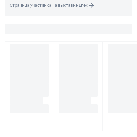
связаться с нами по телефону
8 800 707-56-00
либо по
Страница участника на выставке Enex
электронной почте:
info@enex.market
.
Полный перечень условий возврата и обмена