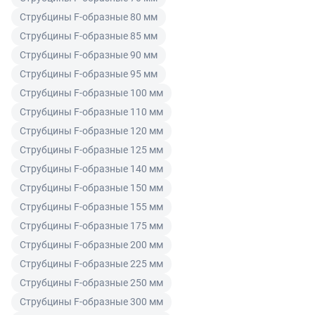
гарантийного срока на товар и потребовать возврата
покупателем при его оплате.
Струбцины F-образные 80 мм
Читать подробнее правила Продажи и доставки
уплаченной за товар денежной суммы. Товар
Струбцины F-образные 85 мм
ненадлежащего качества по согласованию с
Читать подробнее правила Продажи и доставки
Струбцины F-образные 90 мм
покупателем может быть заменен на аналогичный
товар надлежащего качества.
Струбцины F-образные 95 мм
Струбцины F-образные 100 мм
Для юридических лиц
Струбцины F-образные 110 мм
Покупатель, являющийся юридическим лицом
Струбцины F-образные 120 мм
(индивидуальным предпринимателем) в случае
Струбцины F-образные 125 мм
передачи ему Товара ненадлежащего качества вправе
Струбцины F-образные 140 мм
предъявить требования, предусмотренный статьей
Струбцины F-образные 150 мм
475 ГК РФ.
Струбцины F-образные 155 мм
Распределение ответственности
Струбцины F-образные 175 мм
Струбцины F-образные 200 мм
В случае возврата/замены некачественного товара
Струбцины F-образные 225 мм
расходы по доставке товара оплачивает поставщик.
Струбцины F-образные 250 мм
Поставщик оставляет за собой право принять товар
Струбцины F-образные 300 мм
ненадлежащего качества у покупателя и в случае