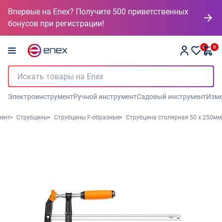
Впервые на Enex? Получите 500 приветственных
бонусов при регистрации!
0
0
Электроинструмент
Ручной инструмент
Садовый инструмент
Изме
мент
Струбцины
Струбцины F-образные
Струбцина столярная 50 х 250мм