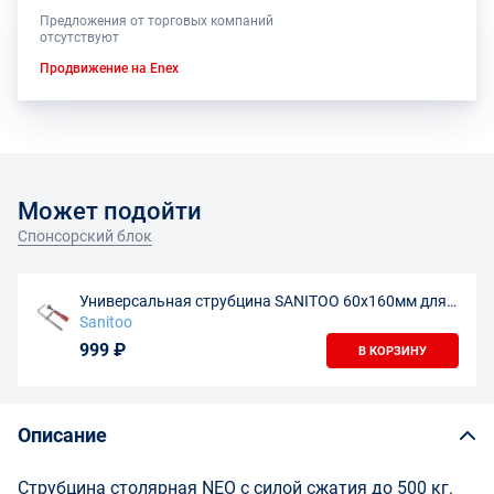
Предложения от торговых компаний
отсутствуют
Продвижение на Enex
Может подойти
Спонсорский блок
Универсальная струбцина SANITOO 60х160мм для
направляющих шин
Sanitoo
999 ₽
В КОРЗИНУ
Описание
Струбцина столярная NEO с силой сжатия до 500 кг.