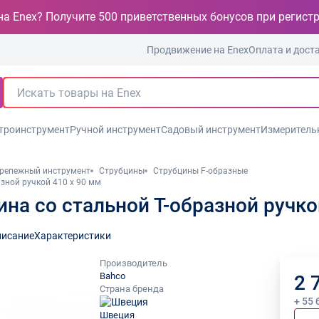
на Enex? Получите 500 приветственных бонусов при регист
Продвижение на Enex
Оплата и дост
троинструмент
Ручной инструмент
Садовый инструмент
Измеритель
репежный инструмент
Струбцины
Струбцины F-образные
азной ручкой 410 x 90 мм
ина со стальной Т-образной ручко
исание
Характеристики
Производитель
Bahco
2 
Страна бренда
+ 55 
Швеция