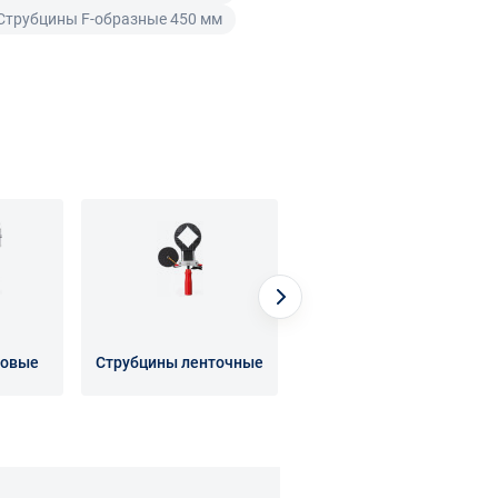
Струбцины F-образные 450 мм
ловые
Струбцины ленточные
Струбцины пружинные