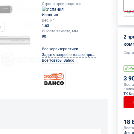
Страна производства
Под 
Испания
Вес, кг
1.63
Я
Высота захвата, мм
90
2 п
ком
Все характеристики
Сорти
Задать вопрос о товаре производителю
Все товары Bahco
Ре
3 9
Доста
Колич
ТК Ко
18 
Доста
Инстр