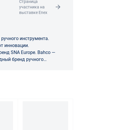
Страница
участника на
выставке Enex
 ручного инструмента.
т инновации.
SNA Europe. Bahco —
дный бренд ручного
кой
ает группа SNA Europe.