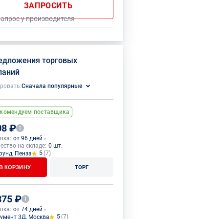
ЗАПРОСИТЬ
запрос у производителя
редложения торговых
паний
ровать:
Сначала популярные
комендуем поставщика
08 ₽
вка:
от 96 дней
ество на складе:
0 шт.
5
(7)
рунд, Пенза
В КОРЗИНУ
ТОРГ
875 ₽
вка:
от 74 дней
5
(7)
умент 3Д, Москва