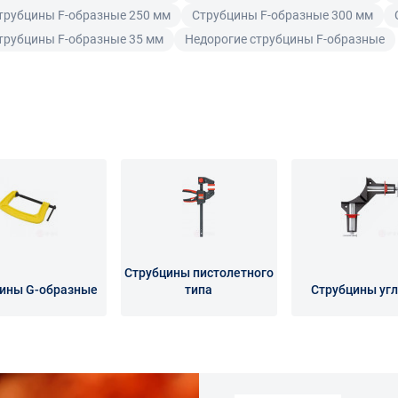
трубцины F-образные 250 мм
Струбцины F-образные 300 мм
трубцины F-образные 35 мм
Недорогие струбцины F-образные
Струбцины пистолетного
ины G-образные
типа
Струбцины уг