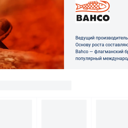
Ведущий производитель
Основу роста составляю
Bahco — флагманский бренд 
популярный междунаро
инструмента. Продукцию под этой мар
разрабатывает и выпуск
Первые инструменты...