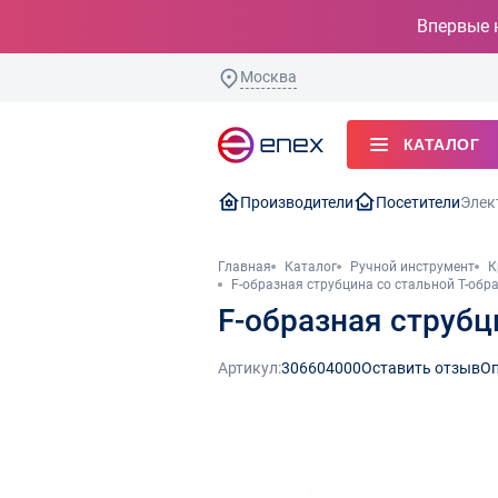
Впервые 
Москва
КАТАЛОГ
Производители
Посетители
Элек
Главная
Каталог
Ручной инструмент
К
F-образная струбцина со стальной Т-обр
F-образная струбц
Артикул:
306604000
Оставить отзыв
Оп