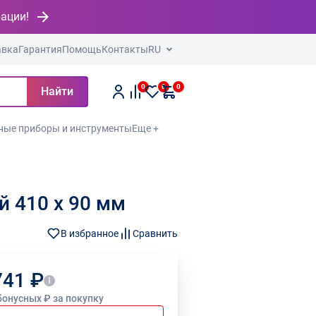
рации!
авка
Гарантия
Помощь
Контакты
RU
0
0
0
Найти
ные приборы и инструменты
Еще +
й 410 x 90 мм
В избранное
Сравнить
741 ₽
бонусных ₽ за покупку