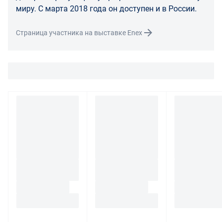
связаться с нами по телефону
8 800 707-56-00
либо по
миру. С марта 2018 года он доступен и в России.
электронной почте:
info@enex.market
.
Страница участника на выставке Enex
Полный перечень условий возврата и обмена