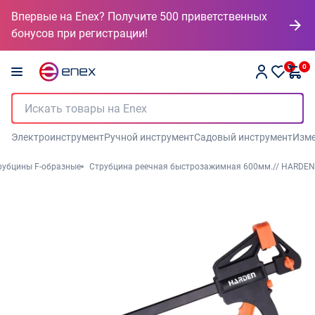
Впервые на Enex? Получите 500 приветственных
бонусов при регистрации!
0
0
Электроинструмент
Ручной инструмент
Садовый инструмент
Изме
рубцины F-образные
Струбцина реечная быстрозажимная 600мм.// HARDEN