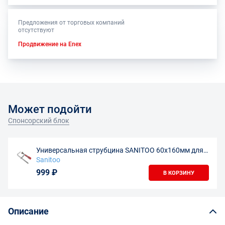
Предложения от торговых компаний
отсутствуют
Продвижение на Enex
Может подойти
Спонсорский блок
Универсальная струбцина SANITOO 60х160мм для
направляющих шин
Sanitoo
999 ₽
В КОРЗИНУ
Описание