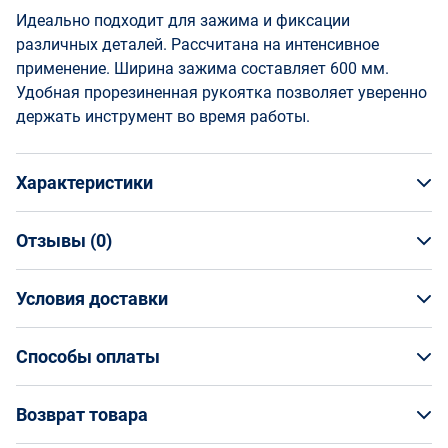
Идеально подходит для зажима и фиксации
различных деталей. Рассчитана на интенсивное
применение. Ширина зажима составляет 600 мм.
Удобная прорезиненная рукоятка позволяет уверенно
держать инструмент во время работы.
Характеристики
Отзывы (
0
)
Общая информация
Производитель
Условия доставки
НАПИСАТЬ ОТЗЫВ
Harden
Артикул
Условия доставки
600334
Способы оплаты
Страна производства
Кто обеспечивает доставку товаров?
Китай
Способы оплаты
Возврат товара
Страна бренда
На маркетплейсе Enex вы заказываете товар