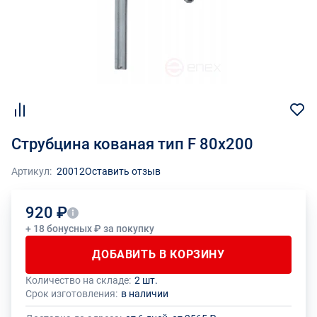
Струбцина кованая тип F 80х200
Артикул:
20012
Оставить отзыв
920 ₽
+ 18 бонусных ₽ за покупку
ДОБАВИТЬ В КОРЗИНУ
Количество на складе:
2 шт.
Общее количество данного товара должно быть кратно размеру
На данный товар производителем установлено ограничение по
Срок изготовления:
в наличии
упаковки (1 шт.)
размеру минимального заказа