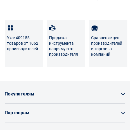
Уже 409155
Продажа
Сравнение цен
товаров от 1062
инструмента
производителей
производителей
напрямую от
и торговых
производителя
компаний
Покупателям
Как заказать товар
Партнерам
Заказать по счету как юрлицо
Продавайте на Enex
Бонусы и торг