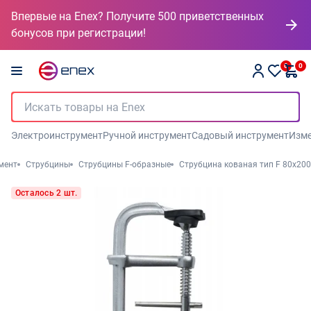
Впервые на Enex? Получите 500 приветственных
бонусов при регистрации!
0
0
Электроинструмент
Ручной инструмент
Садовый инструмент
Изме
мент
Струбцины
Струбцины F-образные
Струбцина кованая тип F 80х200
Осталось 2 шт.