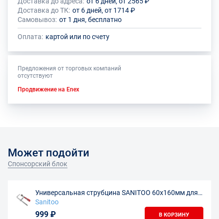
Доставка до адреса:
от 6 дней, от 2565 ₽
Доставка до ТК:
от 6 дней, от 1714 ₽
Самовывоз:
от 1 дня, бесплатно
Оплата:
картой или по счету
Предложения от торговых компаний
отсутствуют
Продвижение на Enex
Может подойти
Спонсорский блок
Универсальная струбцина SANITOO 60х160мм для
направляющих шин
Sanitoo
999 ₽
В КОРЗИНУ