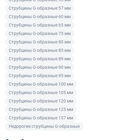
Читать подробнее правила Продажи и доставки
уплаченной за товар денежной суммы. Товар
Струбцины G-образные 57 мм
ненадлежащего качества по согласованию с
Читать подробнее правила Продажи и доставки
Струбцины G-образные 60 мм
покупателем может быть заменен на аналогичный
товар надлежащего качества.
Струбцины G-образные 65 мм
Струбцины G-образные 75 мм
Для юридических лиц
Струбцины G-образные 80 мм
Покупатель, являющийся юридическим лицом
Струбцины G-образные 85 мм
(индивидуальным предпринимателем) в случае
Струбцины G-образные 89 мм
передачи ему Товара ненадлежащего качества вправе
Струбцины G-образные 90 мм
предъявить требования, предусмотренный статьей
Струбцины G-образные 95 мм
475 ГК РФ.
Струбцины G-образные 100 мм
Распределение ответственности
Струбцины G-образные 105 мм
Струбцины G-образные 120 мм
В случае возврата/замены некачественного товара
Струбцины G-образные 125 мм
расходы по доставке товара оплачивает поставщик.
Струбцины G-образные 157 мм
Поставщик оставляет за собой право принять товар
Недорогие струбцины G-образные
ненадлежащего качества у покупателя и в случае
необходимости провести проверку качества товара.