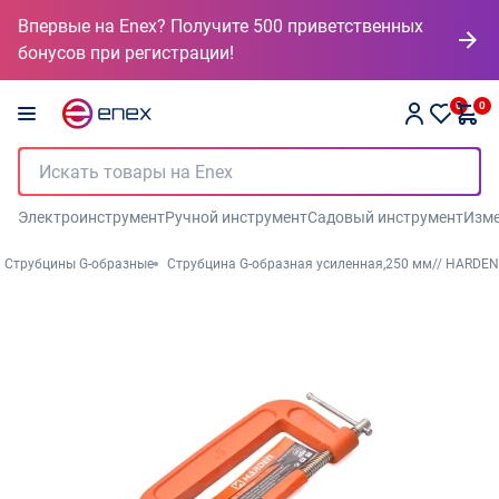
Впервые на Enex? Получите 500 приветственных
бонусов при регистрации!
0
0
Электроинструмент
Ручной инструмент
Садовый инструмент
Изме
Струбцины G-образные
Струбцина G-образная усиленная,250 мм// HARDEN