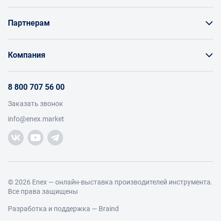
Как заказать товар
Партнерам
Заказать по счету как юрлицо
Продавайте на Enex
Бонусы и торг
Компания
Инструкции для поставщиков
Оплата и доставка
О проекте
Условия продвижения бренда на Enex
8 800 707 56 00
Возврат
Участники
Условия продаж
Заказать звонок
Работа с обращениями
Каталог товаров
Посетители
info@enex.market
Добавить производителя
Производители
Помощь
Торговые компании
Новости участников
Добавить торговую компанию
Контакты и реквизиты
Правовая информация
© 2026 Enex — онлайн-выставка производителей инструмента.
Все права защищены
Разработка и поддержка —
Braind