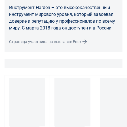
Транспортные расходы по возврату некачественного
Инструмент Harden – это высококачественный
товара несет поставщик либо Маркетплейс.
инструмент мирового уровня, который завоевал
доверие и репутацию у профессионалов по всему
Разница между оттенками товаров на фото и
миру. С марта 2018 года он доступен и в России.
реальными товарами не является признаком
некачественности.
Страница участника на выставке Enex
Для вопросов о возврате либо обмене товара просим
связаться с нами по телефону
8 800 707-56-00
либо по
электронной почте:
info@enex.market
.
Полный перечень условий возврата и обмена