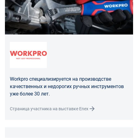
Для юридических лиц
Покупатель, являющийся юридическим лицом
(индивидуальным предпринимателем) в случае
передачи ему Товара ненадлежащего качества вправе
предъявить требования, предусмотренный статьей
475 ГК РФ.
Распределение ответственности
В случае возврата/замены некачественного товара
Workpro специализируется на производстве
расходы по доставке товара оплачивает поставщик.
качественных и недорогих ручных инструментов
Поставщик оставляет за собой право принять товар
уже более 30 лет.
ненадлежащего качества у покупателя и в случае
необходимости провести проверку качества товара.
Страница участника на выставке Enex
Если в результате экспертизы товара установлено, что
его недостатки возникли вследствие обстоятельств,
за которые не отвечает поставщик, покупатель обязан
возместить поставщику расходы на проведение