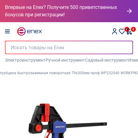
Впервые на Enex? Получите 500 приветственных
бонусов при регистрации!
0
0
Электроинструмент
Ручной инструмент
Садовый инструмент
Изме
трубцина быстрозажимная поворотная 79х300мм проф WP232040 WORKPRO