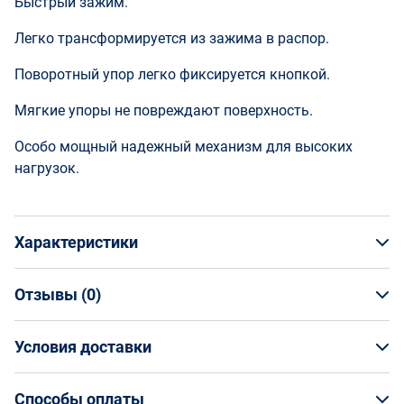
Быстрый зажим.
Легко трансформируется из зажима в распор.
Поворотный упор легко фиксируется кнопкой.
Мягкие упоры не повреждают поверхность.
Особо мощный надежный механизм для высоких
нагрузок.
Характеристики
Отзывы (
0
)
Общая информация
Производитель
Отзывы (
Условия доставки
0
)
НАПИСАТЬ ОТЗЫВ
Workpro
Артикул
Условия доставки
WP232040
Способы оплаты