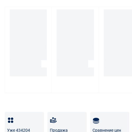
экспертизы, а также связанные с ее проведением
расходы на хранение и транспортировку товара.
При обнаружении в товаре какого-либо недостатка
производитель и (или) маркетплейс вправе
потребовать у покупателя предоставить фото товара,
заявленного дефекта, упаковки, маркировки
(шильдика) производителя.
Если покупатель, являющийся юридическим лицом
(индивидуальным предпринимателем) откажется от
товара ненадлежащего качества, такой покупатель
обязан возвратить такой товар поставщику.
Покупатель - физическое лицо может также вернуть
товар по адресу поставщика либо Маркетплейса.
Транспортные расходы по возврату некачественного
товара несет поставщик либо Маркетплейс.
Разница между оттенками товаров на фото и
Уже 434204
Продажа
Сравнение цен