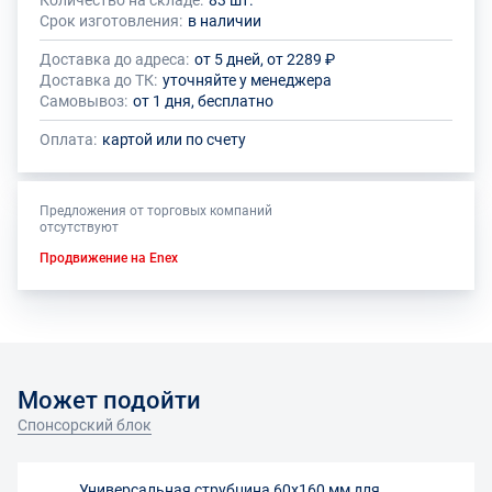
Количество на складе:
83 шт.
Общее количество данного товара должно быть кратно размеру
На данный товар производителем установлено ограничение по
Срок изготовления:
в наличии
упаковки (1 шт.)
размеру минимального заказа
Доставка до адреса:
от 5 дней, от 2289 ₽
Доставка до ТК:
уточняйте у менеджера
Самовывоз:
от 1 дня, бесплатно
Оплата:
картой или по счету
Предложения от торговых компаний
отсутствуют
Продвижение на Enex
Может подойти
Спонсорский блок
Универсальная струбцина 60х160 мм для