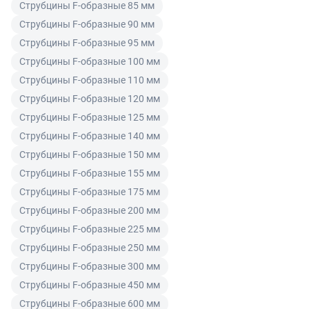
Струбцины F-образные 85 мм
ненадлежащего качества по согласованию с
Читать подробнее правила Продажи и доставки
Струбцины F-образные 90 мм
покупателем может быть заменен на аналогичный
товар надлежащего качества.
Струбцины F-образные 95 мм
Струбцины F-образные 100 мм
Для юридических лиц
Струбцины F-образные 110 мм
Покупатель, являющийся юридическим лицом
Струбцины F-образные 120 мм
(индивидуальным предпринимателем) в случае
Струбцины F-образные 125 мм
передачи ему Товара ненадлежащего качества вправе
Струбцины F-образные 140 мм
предъявить требования, предусмотренный статьей
Струбцины F-образные 150 мм
475 ГК РФ.
Струбцины F-образные 155 мм
Распределение ответственности
Струбцины F-образные 175 мм
Струбцины F-образные 200 мм
В случае возврата/замены некачественного товара
Струбцины F-образные 225 мм
расходы по доставке товара оплачивает поставщик.
Струбцины F-образные 250 мм
Поставщик оставляет за собой право принять товар
Струбцины F-образные 300 мм
ненадлежащего качества у покупателя и в случае
Струбцины F-образные 450 мм
необходимости провести проверку качества товара.
Если в результате экспертизы товара установлено, что
Струбцины F-образные 600 мм