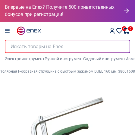
Впервые на Enex? Получите 500 приветственных
бонусов при регистрации!
0
0
Электроинструмент
Ручной инструмент
Садовый инструмент
Изме
Столярная F-образная струбцина c быстрым зажимом DUEL 160 мм, 38001608