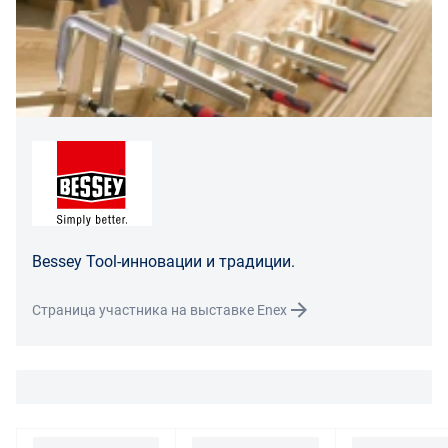
Для юридических лиц
Покупатель, являющийся юридическим лицом
(индивидуальным предпринимателем) в случае
передачи ему Товара ненадлежащего качества вправе
предъявить требования, предусмотренный статьей
475 ГК РФ.
Распределение ответственности
В случае возврата/замены некачественного товара
Bessey Tool-инновации и традиции.
расходы по доставке товара оплачивает поставщик.
Поставщик оставляет за собой право принять товар
Страница участника на выставке Enex
ненадлежащего качества у покупателя и в случае
необходимости провести проверку качества товара.
Если в результате экспертизы товара установлено, что
его недостатки возникли вследствие обстоятельств,
за которые не отвечает поставщик, покупатель обязан
возместить поставщику расходы на проведение