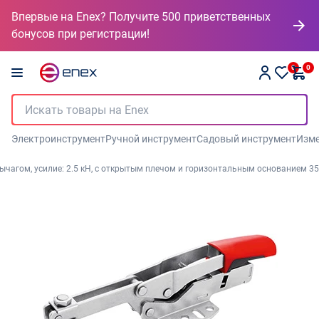
Впервые на Enex? Получите 500 приветственных
бонусов при регистрации!
0
0
Электроинструмент
Ручной инструмент
Садовый инструмент
Изме
чагом, усилие: 2.5 кН, с открытым плечом и горизонтальным основанием 35