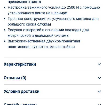
прижимного винта
Настройка зажимного усилия до 2500 Н с помощью
установочного винта на шарнире
Прочная конструкция из улучшенного металла для
большого срока службы
Рисунок отверстий в основании подходит для
метрической и дюймовой системы
Высококачественная двухкомпонентная
пластиковая рукоятка, маслостойкая
Характеристики
Отзывы (
0
)
Общая информация
Производитель
Условия доставки
НАПИСАТЬ ОТЗЫВ
Bessey
Артикул
Условия доставки
BE-STC-HH20
Способы оплаты