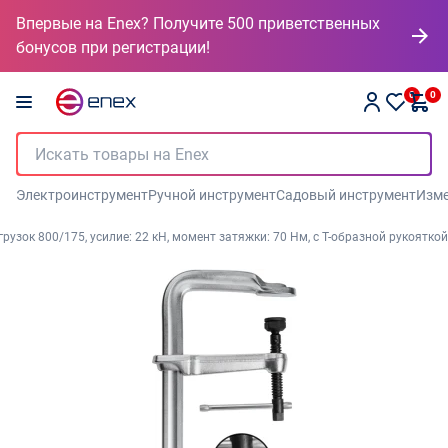
Впервые на Enex? Получите 500 приветственных
бонусов при регистрации!
0
0
Электроинструмент
Ручной инструмент
Садовый инструмент
Изме
зок 800/175, усилие: 22 кН, момент затяжки: 70 Нм, с Т-образной рукояткой