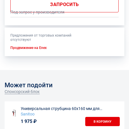
ЗАПРОСИТЬ
Под запрос у производителя
Предложения от торговых компаний
отсутствуют
Продвижение на Enex
Может подойти
Спонсорский блок
Универсальная струбцина 60х160 мм для
направляющих шин
Sanitoo
1 975 ₽
В КОРЗИНУ