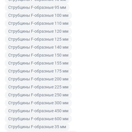
покупателем может быть заменен на аналогичный
товар надлежащего качества.
Струбцины F-образные 95 мм
Струбцины F-образные 100 мм
Для юридических лиц
Струбцины F-образные 110 мм
Покупатель, являющийся юридическим лицом
Струбцины F-образные 120 мм
(индивидуальным предпринимателем) в случае
Струбцины F-образные 125 мм
передачи ему Товара ненадлежащего качества вправе
Струбцины F-образные 140 мм
предъявить требования, предусмотренный статьей
Струбцины F-образные 150 мм
475 ГК РФ.
Струбцины F-образные 155 мм
Распределение ответственности
Струбцины F-образные 175 мм
Струбцины F-образные 200 мм
В случае возврата/замены некачественного товара
Струбцины F-образные 225 мм
расходы по доставке товара оплачивает поставщик.
Струбцины F-образные 250 мм
Поставщик оставляет за собой право принять товар
Струбцины F-образные 300 мм
ненадлежащего качества у покупателя и в случае
Струбцины F-образные 450 мм
необходимости провести проверку качества товара.
Если в результате экспертизы товара установлено, что
Струбцины F-образные 600 мм
его недостатки возникли вследствие обстоятельств,
Струбцины F-образные 35 мм