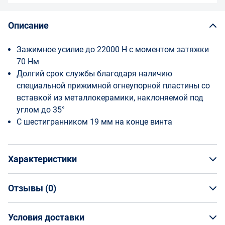
Описание
Зажимное усилие до 22000 Н с моментом затяжки
70 Нм
Долгий срок службы благодаря наличию
специальной прижимной огнеупорной пластины со
вставкой из металлокерамики, наклоняемой под
углом до 35°
С шестигранником 19 мм на конце винта
Характеристики
Отзывы (
0
)
Общая информация
Производитель
Условия доставки
НАПИСАТЬ ОТЗЫВ
Bessey