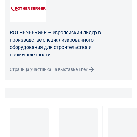
Распределение ответственности
В случае возврата/замены некачественного товара
расходы по доставке товара оплачивает поставщик.
Поставщик оставляет за собой право принять товар
ROTHENBERGER – европейский лидер в
ненадлежащего качества у покупателя и в случае
производстве специализированного
необходимости провести проверку качества товара.
оборудования для строительства и
Если в результате экспертизы товара установлено, что
промышленности
его недостатки возникли вследствие обстоятельств,
за которые не отвечает поставщик, покупатель обязан
Страница участника на выставке Enex
возместить поставщику расходы на проведение
экспертизы, а также связанные с ее проведением
расходы на хранение и транспортировку товара.
При обнаружении в товаре какого-либо недостатка
производитель и (или) маркетплейс вправе
потребовать у покупателя предоставить фото товара,
заявленного дефекта, упаковки, маркировки
(шильдика) производителя.