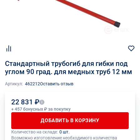
Стандартный трубогиб для гибки под
углом 90 град. для медных труб 12 мм
Артикул:
462212
Оставить отзыв
22 831 ₽
+ 457 бонусных ₽ за покупку
ДОБАВИТЬ В КОРЗИНУ
Количество на складе:
0 шт.
Общее количество данного товара должно быть кратно размеру
На данный товар производителем установлено ограничение по
Возможно изготовление необходимого количества
упаковки (1 шт.)
размеру минимального заказа