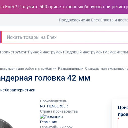
на Enex? Получите 500 приветственных бонусов при регист
Продвижение на Enex
Оплата и дост
троинструмент
Ручной инструмент
Садовый инструмент
Измеритель
нструмент для работы с трубами
Развальцовки
Стандартная экспандерна
андерная головка 42 мм
ие
Характеристики
Производитель
ROTHENBERGER
Цена
Страна производства
про
Германия
Гарантийный срок