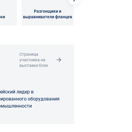
Разгонщики и
вки
выравниватели фланцев
Торцеватели
Страница
участника на
выставке Enex
ейский лидер в
зированного оборудования
ромышленности