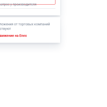
запрос у производителя
ложения от торговых компаний
тствуют
вижение на Enex