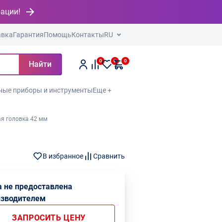
рации!
авка
Гарантия
Помощь
Контакты
RU
0
0
0
Найти
ные приборы и инструменты
Еще +
я головка 42 мм
В избранное
Сравнить
 не предоставлена
изводителем
ЗАПРОСИТЬ ЦЕНУ