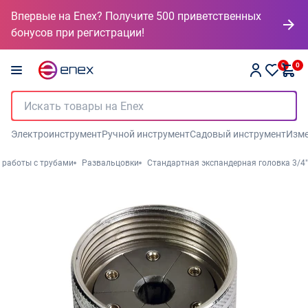
Впервые на Enex? Получите 500 приветственных
бонусов при регистрации!
0
0
Электроинструмент
Ручной инструмент
Садовый инструмент
Изме
 работы с трубами
Развальцовки
Стандартная экспандерная головка 3/4"