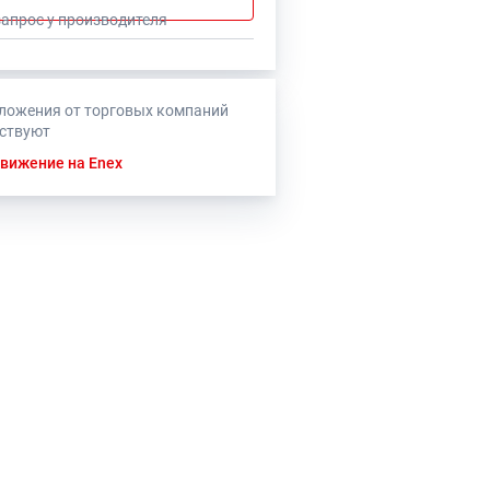
запрос у производителя
ложения от торговых компаний
тствуют
вижение на Enex