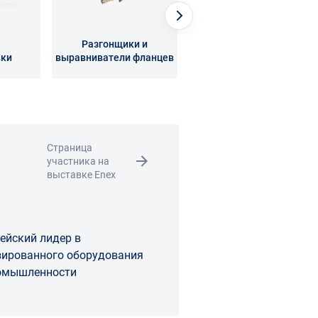
Разгонщики и
вки
выравниватели фланцев
Торцеватели
Страница
участника на
выставке Enex
ейский лидер в
зированного оборудования
ромышленности