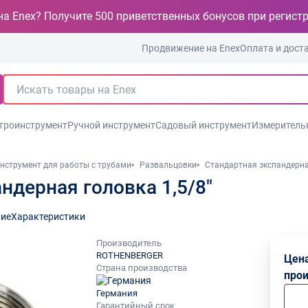
на Enex? Получите 500 приветственных бонусов при регист
Продвижение на Enex
Оплата и дост
троинструмент
Ручной инструмент
Садовый инструмент
Измеритель
нструмент для работы с трубами
Развальцовки
Стандартная экспандерная
ндерная головка 1,5/8"
ие
Характеристики
Производитель
ROTHENBERGER
Цена
Страна производства
про
Германия
Гарантийный срок