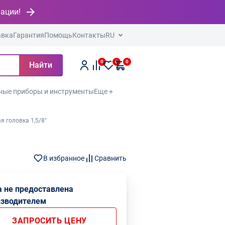
рации!
авка
Гарантия
Помощь
Контакты
RU
0
0
0
Найти
ные приборы и инструменты
Еще +
 головка 1,5/8"
В избранное
Сравнить
 не предоставлена
изводителем
ЗАПРОСИТЬ ЦЕНУ