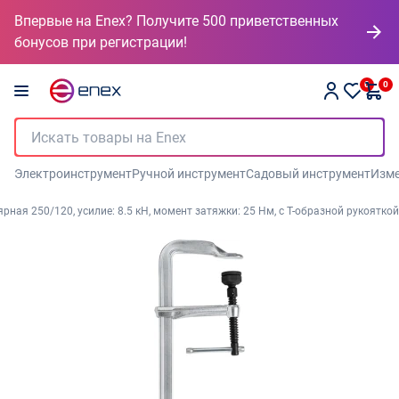
Впервые на Enex? Получите 500 приветственных
бонусов при регистрации!
0
0
Электроинструмент
Ручной инструмент
Садовый инструмент
Изме
ая 250/120, усилие: 8.5 кН, момент затяжки: 25 Нм, с Т-образной рукояткой