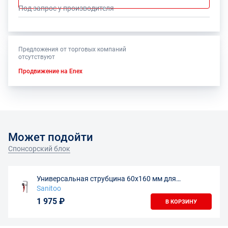
Под запрос у производителя
Предложения от торговых компаний
отсутствуют
Продвижение на Enex
Может подойти
Спонсорский блок
Универсальная струбцина 60х160 мм для
направляющих шин
Sanitoo
1 975 ₽
В КОРЗИНУ