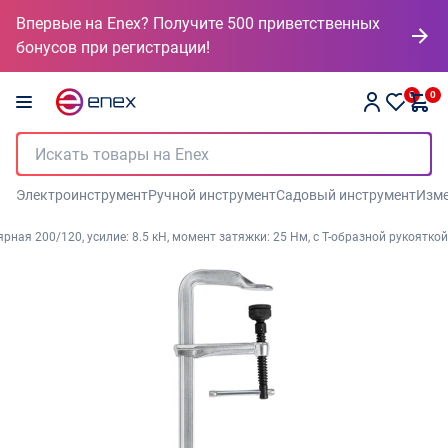
Впервые на Enex? Получите 500 приветственных
бонусов при регистрации!
0
0
Электроинструмент
Ручной инструмент
Садовый инструмент
Изме
ая 200/120, усилие: 8.5 кН, момент затяжки: 25 Нм, с Т-образной рукояткой