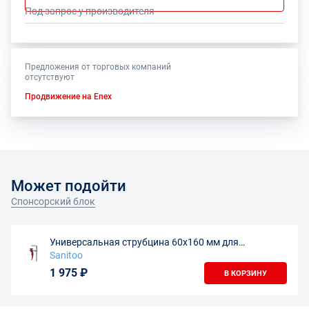
Под запрос у производителя
Предложения от торговых компаний
отсутствуют
Продвижение на Enex
Может подойти
Спонсорский блок
Универсальная струбцина 60х160 мм для
направляющих шин
Sanitoo
1 975 ₽
В КОРЗИНУ