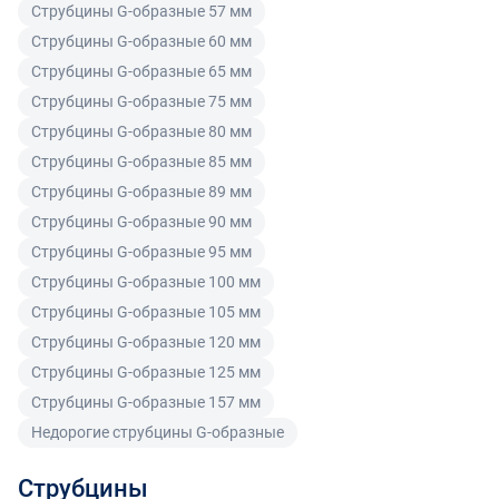
Струбцины G-образные 57 мм
ненадлежащего качества по согласованию с
Читать подробнее правила Продажи и доставки
Струбцины G-образные 60 мм
покупателем может быть заменен на аналогичный
товар надлежащего качества.
Струбцины G-образные 65 мм
Струбцины G-образные 75 мм
Для юридических лиц
Струбцины G-образные 80 мм
Покупатель, являющийся юридическим лицом
Струбцины G-образные 85 мм
(индивидуальным предпринимателем) в случае
Струбцины G-образные 89 мм
передачи ему Товара ненадлежащего качества вправе
Струбцины G-образные 90 мм
предъявить требования, предусмотренный статьей
Струбцины G-образные 95 мм
475 ГК РФ.
Струбцины G-образные 100 мм
Распределение ответственности
Струбцины G-образные 105 мм
Струбцины G-образные 120 мм
В случае возврата/замены некачественного товара
Струбцины G-образные 125 мм
расходы по доставке товара оплачивает поставщик.
Струбцины G-образные 157 мм
Поставщик оставляет за собой право принять товар
Недорогие струбцины G-образные
ненадлежащего качества у покупателя и в случае
необходимости провести проверку качества товара.
Струбцины
Если в результате экспертизы товара установлено, что