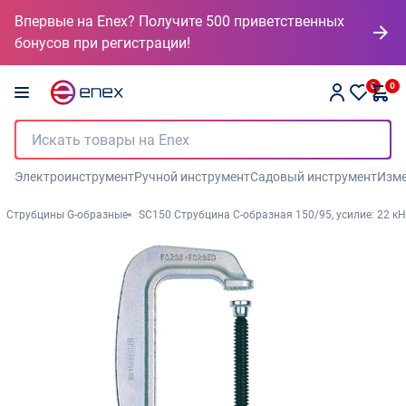
Впервые на Enex? Получите 500 приветственных
бонусов при регистрации!
0
0
Электроинструмент
Ручной инструмент
Садовый инструмент
Изме
Струбцины G-образные
SC150 Струбцина C-образная 150/95, усилие: 22 кН