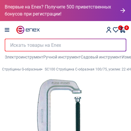
Впервые на Enex? Получите 500 приветственных
бонусов при регистрации!
0
0
Электроинструмент
Ручной инструмент
Садовый инструмент
Изме
Струбцины G-образные
SC100 Струбцина C-образная 100/75, усилие: 22 кН