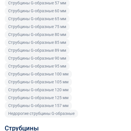
Струбцины G-образные 57 мм
ненадлежащего качества по согласованию с
Читать подробнее правила Продажи и доставки
Струбцины G-образные 60 мм
покупателем может быть заменен на аналогичный
товар надлежащего качества.
Струбцины G-образные 65 мм
Струбцины G-образные 75 мм
Для юридических лиц
Струбцины G-образные 80 мм
Покупатель, являющийся юридическим лицом
Струбцины G-образные 85 мм
(индивидуальным предпринимателем) в случае
Струбцины G-образные 89 мм
передачи ему Товара ненадлежащего качества вправе
Струбцины G-образные 90 мм
предъявить требования, предусмотренный статьей
Струбцины G-образные 95 мм
475 ГК РФ.
Струбцины G-образные 100 мм
Распределение ответственности
Струбцины G-образные 105 мм
Струбцины G-образные 120 мм
В случае возврата/замены некачественного товара
Струбцины G-образные 125 мм
расходы по доставке товара оплачивает поставщик.
Струбцины G-образные 157 мм
Поставщик оставляет за собой право принять товар
Недорогие струбцины G-образные
ненадлежащего качества у покупателя и в случае
необходимости провести проверку качества товара.
Струбцины
Если в результате экспертизы товара установлено, что