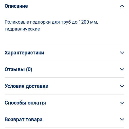
Описание
Роликовые подпорки для труб до 1200 мм,
гидравлические
Характеристики
Отзывы (
0
)
Общая информация
Производитель
Условия доставки
НАПИСАТЬ ОТЗЫВ
ROTHENBERGER
Артикул
Условия доставки
53058
Способы оплаты
Страна производства
Кто обеспечивает доставку товаров?
Германия
Способы оплаты
Возврат товара
Гарантийный срок
На маркетплейсе Enex вы заказываете товар