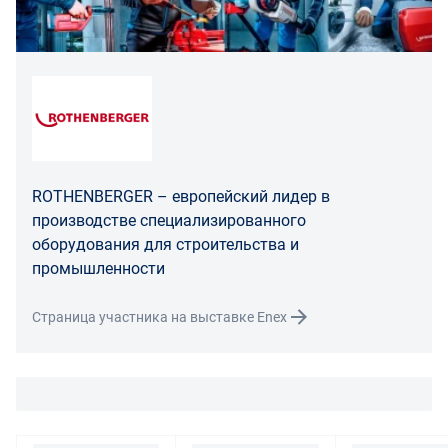
передачи ему Товара ненадлежащего качества вправе
предъявить требования, предусмотренный статьей
475 ГК РФ.
Распределение ответственности
В случае возврата/замены некачественного товара
расходы по доставке товара оплачивает поставщик.
Поставщик оставляет за собой право принять товар
ROTHENBERGER – европейский лидер в
ненадлежащего качества у покупателя и в случае
производстве специализированного
необходимости провести проверку качества товара.
оборудования для строительства и
Если в результате экспертизы товара установлено, что
промышленности
его недостатки возникли вследствие обстоятельств,
за которые не отвечает поставщик, покупатель обязан
Страница участника на выставке Enex
возместить поставщику расходы на проведение
экспертизы, а также связанные с ее проведением
расходы на хранение и транспортировку товара.
При обнаружении в товаре какого-либо недостатка