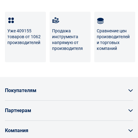
товара несет поставщик либо Маркетплейс.
Разница между оттенками товаров на фото и
реальными товарами не является признаком
Уже 409155
Продажа
Сравнение цен
некачественности.
товаров от 1062
инструмента
производителей
производителей
напрямую от
и торговых
Для вопросов о возврате либо обмене товара просим
производителя
компаний
связаться с нами по телефону
8 800 707-56-00
либо по
электронной почте:
info@enex.market
.
Полный перечень условий возврата и обмена
Покупателям
Как заказать товар
Партнерам
Заказать по счету как юрлицо
Продавайте на Enex
Бонусы и торг
Компания
Инструкции для поставщиков