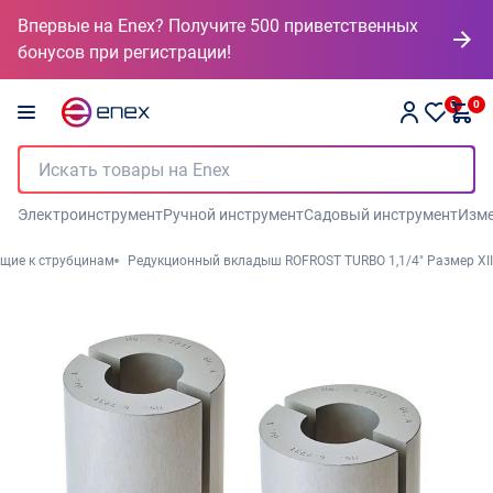
Впервые на Enex? Получите 500 приветственных
бонусов при регистрации!
0
0
Электроинструмент
Ручной инструмент
Садовый инструмент
Изме
щие к струбцинам
Редукционный вкладыш ROFROST TURBO 1,1/4" Размер XII