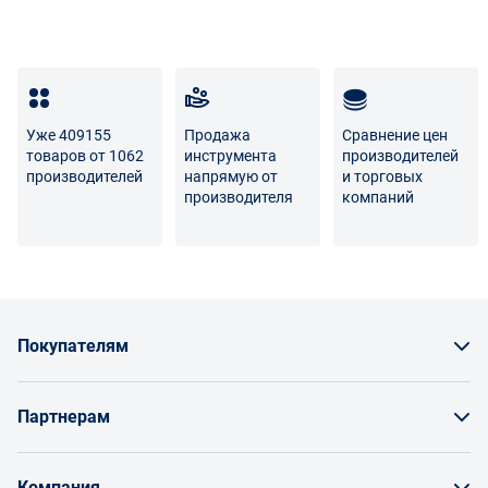
Транспортные расходы по возврату некачественного
товара несет поставщик либо Маркетплейс.
Разница между оттенками товаров на фото и
реальными товарами не является признаком
Уже 409155
Продажа
Сравнение цен
некачественности.
товаров от 1062
инструмента
производителей
производителей
напрямую от
и торговых
Для вопросов о возврате либо обмене товара просим
производителя
компаний
связаться с нами по телефону
8 800 707-56-00
либо по
электронной почте:
info@enex.market
.
Полный перечень условий возврата и обмена
Покупателям
Как заказать товар
Партнерам
Заказать по счету как юрлицо
Продавайте на Enex
Бонусы и торг
Компания