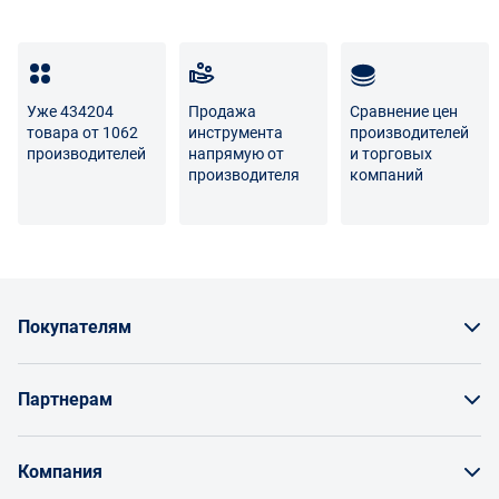
товара несет поставщик либо Маркетплейс.
Разница между оттенками товаров на фото и
реальными товарами не является признаком
Уже 434204
Продажа
Сравнение цен
некачественности.
товара от 1062
инструмента
производителей
производителей
напрямую от
и торговых
Для вопросов о возврате либо обмене товара просим
производителя
компаний
связаться с нами по телефону
8 800 707-56-00
либо по
электронной почте:
info@enex.market
.
Полный перечень условий возврата и обмена
Покупателям
Как заказать товар
Партнерам
Заказать по счету как юрлицо
Продавайте на Enex
Бонусы и торг
Компания
Инструкции для поставщиков