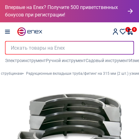
Впервые на Enex? Получите 500 приветственных
бонусов при регистрации!
0
0
Электроинструмент
Ручной инструмент
Садовый инструмент
Изме
 струбцинам
Редукционные вкладыши труба/фитинг на 315 мм (2 шт.) узкие