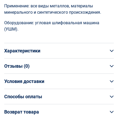
Применение: все виды металлов, материалы
минерального и синтетического происхождения.
Оборудование: угловая шлифовальная машина
(УШМ).
Характеристики
Отзывы (
0
)
Общая информация
Производитель
Условия доставки
НАПИСАТЬ ОТЗЫВ
Ruby
Артикул
Условия доставки
4850-011
Способы оплаты
Страна производства
Кто обеспечивает доставку товаров?
Беларусь
Способы оплаты
Возврат товара
Страна бренда
На маркетплейсе Enex вы заказываете товар