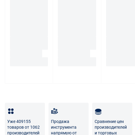
связаться с нами по телефону
8 800 707-56-00
либо по
электронной почте:
info@enex.market
.
Полный перечень условий возврата и обмена
Уже 409155
Продажа
Сравнение цен
товаров от 1062
инструмента
производителей
производителей
напрямую от
и торговых