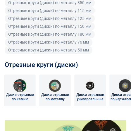
(индивидуальным предпринимателем) в случае
Отрезные круги (диски) по металлу 350 мм
передачи ему Товара ненадлежащего качества вправе
Отрезные круги (диски) по металлу 115 мм
предъявить требования, предусмотренный статьей
Отрезные круги (диски) по металлу 125 мм
475 ГК РФ.
Отрезные круги (диски) по металлу 150 мм
Распределение ответственности
Отрезные круги (диски) по металлу 180 мм
Отрезные круги (диски) по металлу 76 мм
В случае возврата/замены некачественного товара
Отрезные круги (диски) по металлу 50 мм
расходы по доставке товара оплачивает поставщик.
Поставщик оставляет за собой право принять товар
Отрезные круги (диски)
ненадлежащего качества у покупателя и в случае
необходимости провести проверку качества товара.
Если в результате экспертизы товара установлено, что
его недостатки возникли вследствие обстоятельств,
за которые не отвечает поставщик, покупатель обязан
Диски отрезные
Диски отрезные
Диски отрезные
Диски отр
по камню
по металлу
универсальные
по нержав
возместить поставщику расходы на проведение
стали
экспертизы, а также связанные с ее проведением
расходы на хранение и транспортировку товара.
При обнаружении в товаре какого-либо недостатка