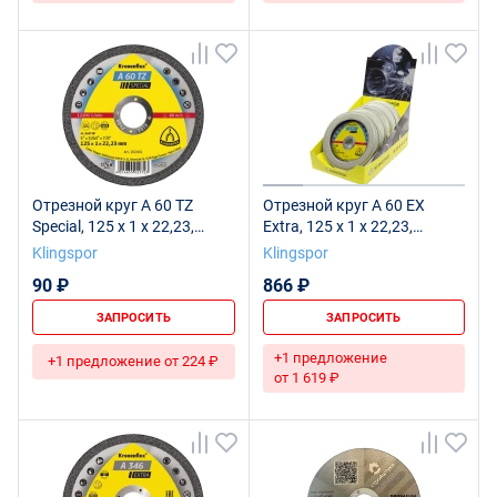
Отрезной круг A 60 TZ
Отрезной круг A 60 EX
Special, 125 x 1 x 22,23,
Extra, 125 x 1 x 22,23,
202401
312031
Klingspor
Klingspor
90 ₽
866 ₽
ЗАПРОСИТЬ
ЗАПРОСИТЬ
+1 предложение
+1 предложение от 224 ₽
от 1 619 ₽