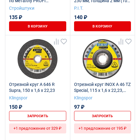
по металлу PROFI
230 мм, толщина 2 мм (10
Стройштуки
шт в уп.)
Стройштуки
P.I.T.
135 ₽
140 ₽
В КОРЗИНУ
В КОРЗИНУ
Отрезной круг A 646 R
Отрезной круг INOX A 46 TZ
Supra, 150 x 1,6 x 22,23
Special, 115 x 1,6 x 22,23,
235378
Klingspor
Klingspor
150 ₽
97 ₽
ЗАПРОСИТЬ
ЗАПРОСИТЬ
+1 предложение от 329 ₽
+1 предложение от 195 ₽