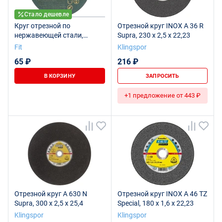
Стало дешевле
Круг отрезной по
Отрезной круг INOX A 36 R
нержавеющей стали,
Supra, 230 x 2,5 x 22,23
посадочный диаметр 22,2
Fit
Klingspor
мм, 125x1,6 мм
65 ₽
216 ₽
В КОРЗИНУ
ЗАПРОСИТЬ
+1 предложение от 443 ₽
Отрезной круг A 630 N
Отрезной круг INOX A 46 TZ
Supra, 300 x 2,5 x 25,4
Special, 180 x 1,6 x 22,23
Klingspor
Klingspor