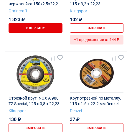
нержавейка 150х2,5х22,2
115 x 3,2 x 22,23
тип41 "Graincraft", 25 шт.
Graincraft
Klingspor
1 323 ₽
102 ₽
В КОРЗИНУ
ЗАПРОСИТЬ
+1 предложение от 144 ₽
Отрезной круг INOX A 980
Круг отрезной по металлу,
TZ Special, 125 x 0,8 x 22,23
115 х 1.6 х 22.2 мм Denzel
Klingspor
Denzel
130 ₽
37 ₽
ЗАПРОСИТЬ
ЗАПРОСИТЬ