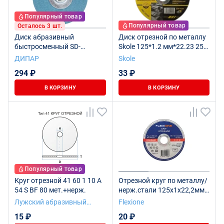
Популярный товар
Популярный товар
Осталось 3 шт.
Диск абразивный
Диск отрезной по металлу
быстросменный SD-
Skole 125*1.2 мм*22.23 25
50CO60
шт/уп DM1-125120
ДИПАР
Skole
294 ₽
33 ₽
В КОРЗИНУ
В КОРЗИНУ
Популярный товар
Круг отрезной 41 60 1 10 A
Отрезной круг по металлу/
54 S BF 80 мет.+нерж.
нерж.стали 125х1х22,2мм
тип 41 Flexione Standard
Лужский абразивный
Flexione
завод
15 ₽
20 ₽