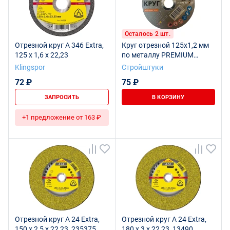
Осталось 2 шт.
Отрезной круг A 346 Extra,
Круг отрезной 125х1,2 мм
125 x 1,6 x 22,23
по металлу PREMIUM
Стройштуки
Klingspor
Стройштуки
72 ₽
75 ₽
ЗАПРОСИТЬ
В КОРЗИНУ
+1 предложение от 163 ₽
Отрезной круг A 24 Extra,
Отрезной круг A 24 Extra,
150 x 2,5 x 22,23, 235375
180 x 3 x 22,23, 13490