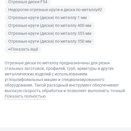
Отрезные диски F54
Недорогие отрезные круги и диски по металлуё2
Отрезные круги (диски) по металлу 1 мм
Отрезные круги (диски) по металлу 400 мм
Отрезные круги (диски) по металлу 355 мм
Отрезные круги (диски) по металлу 350 мм
Показать ещё
Отрезные диски по металлу предназначены для резки
стальных заготовок, профилей, труб, арматуры и других
металлических изделий с использованием
углошлифовальных машин и специализированного
оборудования. Такой расходный инструмент обеспечивает
высокую скорость обработки и позволяет выполнять точный
рез как в профессиональной сфере, так и в бытовых условиях.
Показать полностью
Виды и преимущества
Диски по металлу различаются по диаметру, толщине и