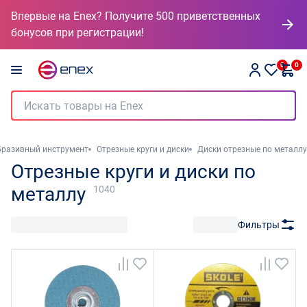
Впервые на Enex? Получите 500 приветственных
бонусов при регистрации!
0
0
бразивный инструмент
Отрезные круги и диски
Диски отрезные по металлу
Отрезные круги и диски по
металлу
1040
Фильтры