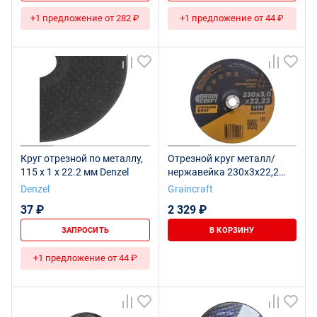
+1 предложение от 282 ₽
+1 предложение от 44 ₽
Круг отрезной по металлу,
Отрезной круг металл/
115 х 1 х 22.2 мм Denzel
нержавейка 230х3х22,2
тип42 "Graincraft", 25 шт.
Denzel
Graincraft
37 ₽
2 329 ₽
ЗАПРОСИТЬ
В КОРЗИНУ
+1 предложение от 44 ₽