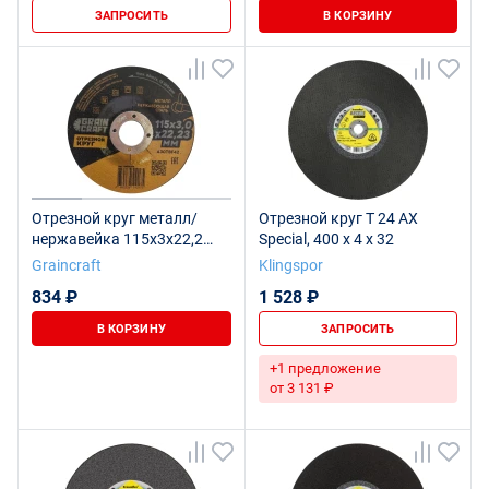
ЗАПРОСИТЬ
В КОРЗИНУ
Отрезной круг металл/
Отрезной круг T 24 AX
нержавейка 115х3х22,2
Special, 400 x 4 x 32
тип42 "Graincraft", 25 шт.
Graincraft
Klingspor
834 ₽
1 528 ₽
В КОРЗИНУ
ЗАПРОСИТЬ
+1 предложение
от 3 131 ₽