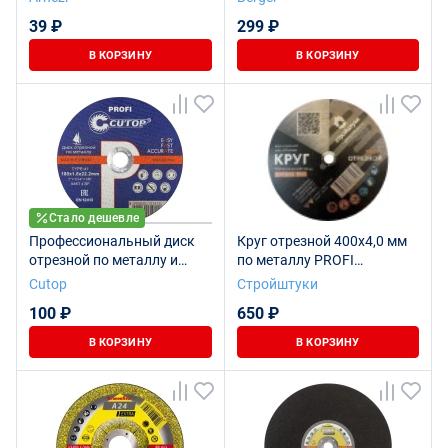
ARNEZI R8012010
(230x1.6x22.23 мм)
39 ₽
299 ₽
BERGER BG1539
В КОРЗИНУ
В КОРЗИНУ
Стало дешевле
Профессиональный диск
Круг отрезной 400х4,0 мм
отрезной по металлу и
по металлу PROFI
нержавеющей стали Cutop
Стройштуки
Cutop
Стройштуки
Profi Т41-180 х 1,8 х 22,2 мм
100 ₽
650 ₽
В КОРЗИНУ
В КОРЗИНУ