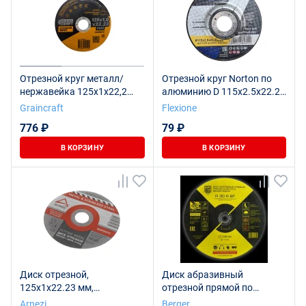
Отрезной круг металл/
Отрезной круг Norton по
нержавейка 125х1х22,2
алюминию D 115х2.5х22.2/
тип41 "Graincraft", 25 шт.
тип 42
Graincraft
Flexione
776 ₽
79 ₽
В КОРЗИНУ
В КОРЗИНУ
Диск отрезной,
Диск абразивный
125x1x22.23 мм,
отрезной прямой по
абразивный, металл
металлу A30RBF
Arnezi
Berger