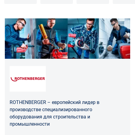
грата
Распределение ответственности
В случае возврата/замены некачественного товара
расходы по доставке товара оплачивает поставщик.
Поставщик оставляет за собой право принять товар
ненадлежащего качества у покупателя и в случае
необходимости провести проверку качества товара.
Если в результате экспертизы товара установлено, что
его недостатки возникли вследствие обстоятельств,
за которые не отвечает поставщик, покупатель обязан
возместить поставщику расходы на проведение
экспертизы, а также связанные с ее проведением
расходы на хранение и транспортировку товара.
ROTHENBERGER – европейский лидер в
При обнаружении в товаре какого-либо недостатка
производстве специализированного
производитель и (или) маркетплейс вправе
оборудования для строительства и
потребовать у покупателя предоставить фото товара,
промышленности
заявленного дефекта, упаковки, маркировки