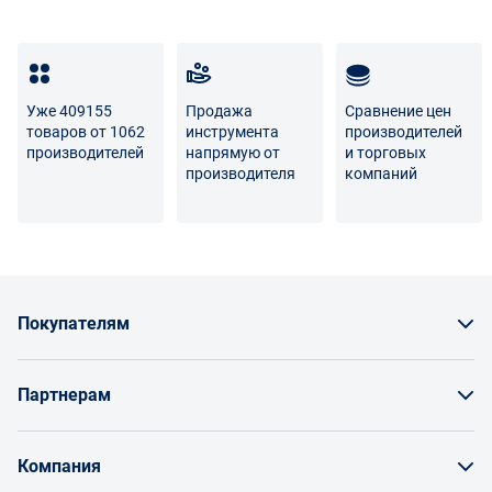
Уже 409155
Продажа
Сравнение цен
товаров от 1062
инструмента
производителей
производителей
напрямую от
и торговых
производителя
компаний
Покупателям
Как заказать товар
Партнерам
Заказать по счету как юрлицо
Продавайте на Enex
Бонусы и торг
Компания
Инструкции для поставщиков