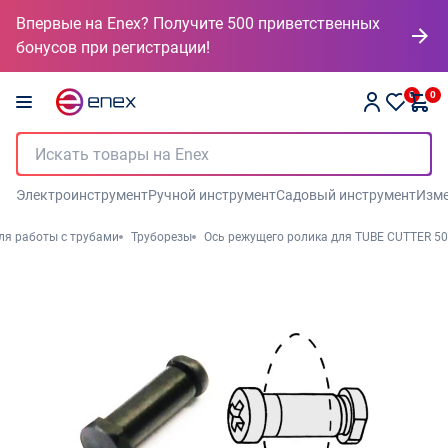
Впервые на Enex? Получите 500 приветственных
бонусов при регистрации!
0
0
Электроинструмент
Ручной инструмент
Садовый инструмент
Изме
ля работы с трубами
Труборезы
Ось режущего ролика для TUBE CUTTER 50