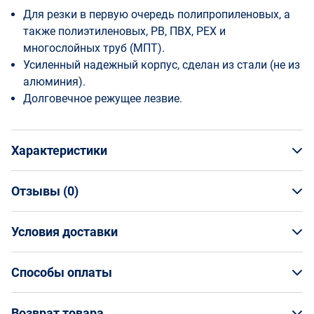
Для резки в первую очередь полипропиленовых, а
также полиэтиленовых, PB, ПВХ, PEX и
многослойных труб (МПТ).
Усиленный надежный корпус, сделан из стали (не из
алюминия).
Долговечное режущее лезвие.
Характеристики
Отзывы (
0
)
Общая информация
Производитель
Условия доставки
НАПИСАТЬ ОТЗЫВ
Rotorica
Артикул
Условия доставки
RT.1214375
Способы оплаты
Страна производства
Кто обеспечивает доставку товаров?
Китай
Способы оплаты
Возврат товара