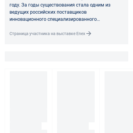
При обнаружении в товаре какого-либо недостатка
году. За годы существования стала одним из
производитель и (или) маркетплейс вправе
ведущих российских поставщиков
потребовать у покупателя предоставить фото товара,
инновационного специализированного
заявленного дефекта, упаковки, маркировки
инструмента и оборудования
(шильдика) производителя.
Страница участника на выставке Enex
Если покупатель, являющийся юридическим лицом
(индивидуальным предпринимателем) откажется от
товара ненадлежащего качества, такой покупатель
обязан возвратить такой товар поставщику.
Покупатель - физическое лицо может также вернуть
товар по адресу поставщика либо Маркетплейса.
Транспортные расходы по возврату некачественного
товара несет поставщик либо Маркетплейс.
Разница между оттенками товаров на фото и
реальными товарами не является признаком
некачественности.