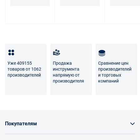
Для вопросов о возврате либо обмене товара просим
связаться с нами по телефону
8 800 707-56-00
либо по
электронной почте:
info@enex.market
.
Полный перечень условий возврата и обмена
Уже 409155
Продажа
Сравнение цен
товаров от 1062
инструмента
производителей
производителей
напрямую от
и торговых
производителя
компаний
Покупателям
Как заказать товар