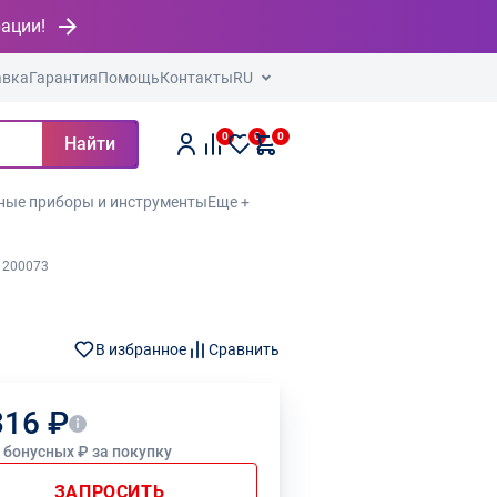
рации!
авка
Гарантия
Помощь
Контакты
RU
0
0
0
Найти
ные приборы и инструменты
Еще +
 200073
В избранное
Сравнить
316 ₽
6 бонусных ₽ за покупку
ЗАПРОСИТЬ