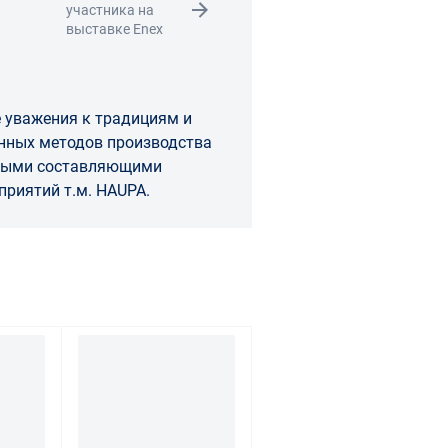
участника на
выставке Enex
 уважения к традициям и
изводства
вными составляющими
ста предприятий т.м. HAUPA.