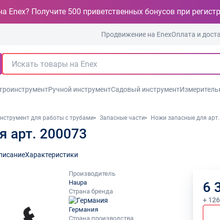
на Enex? Получите 500 приветственных бонусов при регист
Продвижение на Enex
Оплата и дост
троинструмент
Ручной инструмент
Садовый инструмент
Измеритель
нструмент для работы с трубами
Запасные части
Ножи запасные для арт.
 арт. 200073
писание
Характеристики
Производитель
Haupa
6 
Страна бренда
+ 12
Германия
Страна производства