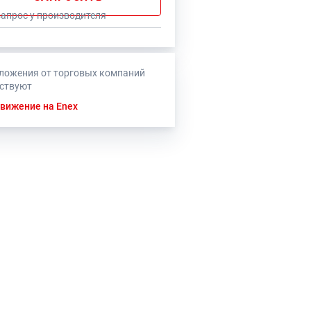
запрос у производителя
ложения от торговых компаний
тствуют
вижение на Enex