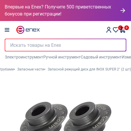
Впервые на Enex? Получите 500 приветственных
бонусов при регистрации!
0
0
Электроинструмент
Ручной инструмент
Садовый инструмент
Изме
 трубами
Запасные части
Запасной режущий диск для INOX SUPER 2" (2 шт)