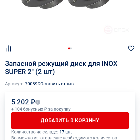
Запасной режущий диск для INOX
SUPER 2" (2 шт)
Артикул:
70089D
Оставить отзыв
5 202 ₽
+ 104 бонусных ₽ за покупку
ДОБАВИТЬ В КОРЗИНУ
Количество на складе:
17 шт.
Общее количество данного товара должно быть кратно размеру
На данный товар производителем установлено ограничение по
Возможно изготовление необходимого количества
упаковки (1 шт.)
размеру минимального заказа