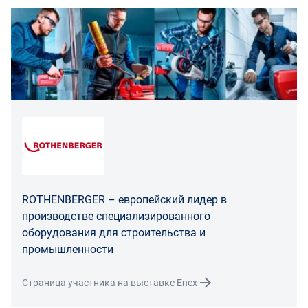
Для юридических лиц
Покупатель, являющийся юридическим лицом
(индивидуальным предпринимателем) в случае
передачи ему Товара ненадлежащего качества вправе
предъявить требования, предусмотренный статьей
475 ГК РФ.
Распределение ответственности
В случае возврата/замены некачественного товара
расходы по доставке товара оплачивает поставщик.
Поставщик оставляет за собой право принять товар
ROTHENBERGER – европейский лидер в
ненадлежащего качества у покупателя и в случае
производстве специализированного
необходимости провести проверку качества товара.
оборудования для строительства и
Если в результате экспертизы товара установлено, что
промышленности
его недостатки возникли вследствие обстоятельств,
за которые не отвечает поставщик, покупатель обязан
Страница участника на выставке Enex
возместить поставщику расходы на проведение