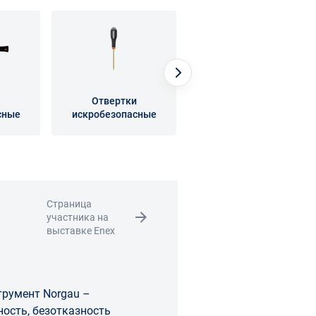
Отвертки
Шарнирно-губцевый
сные
искробезопасные
искробезопасный
инструмент
Страница
участника на
выставке Enex
румент Norgau –
ость, безотказность