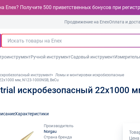
на Enex? Получите 500 приветственных бонусов при регист
Продвижение на Enex
Оплата и дост
троинструмент
Ручной инструмент
Садовый инструмент
Измеритель
скробезопасный инструмент
Ломы и монтировки искробезопасные
22х1000 мм, N123-1000NSB, BeCu
rial искробезопасный 22х1000 м
исание
Характеристики
Производитель
Norgau
Товар
Страна бренда
Цена