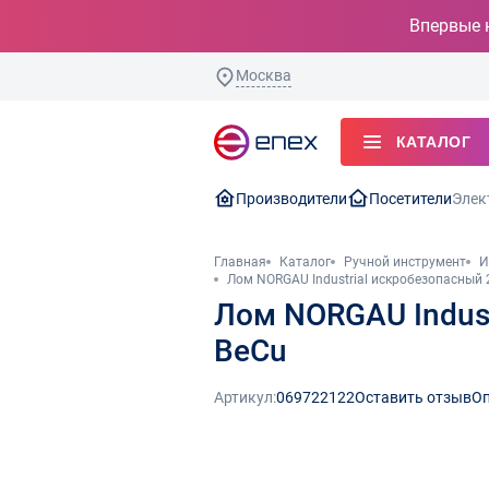
Впервые 
Москва
КАТАЛОГ
Производители
Посетители
Элек
Главная
Каталог
Ручной инструмент
И
Лом NORGAU Industrial искробезопасный 
Лом NORGAU Indust
BeCu
Артикул:
069722122
Оставить отзыв
Оп