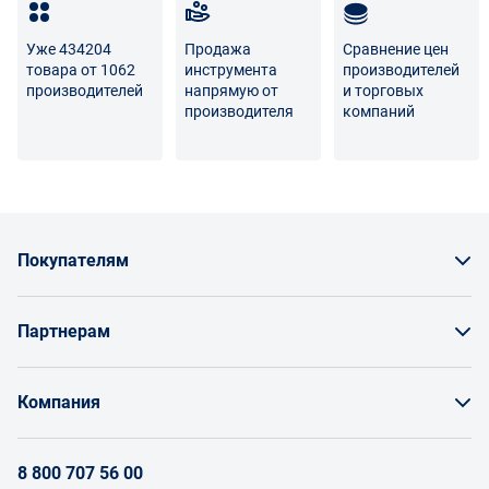
Уже 434204
Продажа
Сравнение цен
товара от 1062
инструмента
производителей
производителей
напрямую от
и торговых
производителя
компаний
Покупателям
Как заказать товар
Партнерам
Заказать по счету как юрлицо
Продавайте на Enex
Бонусы и торг
Компания
Инструкции для поставщиков
Оплата и доставка
О проекте
Условия продвижения бренда на Enex
8 800 707 56 00
Возврат