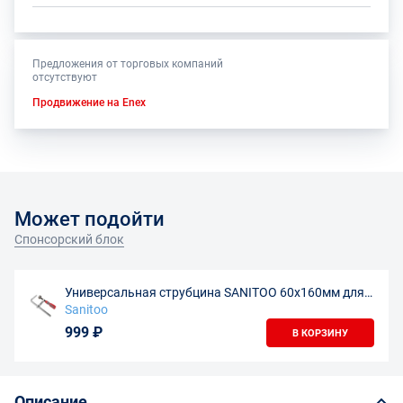
Предложения от торговых компаний
отсутствуют
Продвижение на Enex
Может подойти
Спонсорский блок
Универсальная струбцина SANITOO 60х160мм для
направляющих шин
Sanitoo
999 ₽
В КОРЗИНУ
Описание