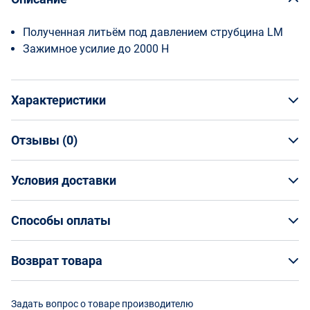
Полученная литьём под давлением струбцина LM
Зажимное усилие до 2000 Н
Характеристики
Отзывы (
0
)
Общая информация
Производитель
Условия доставки
НАПИСАТЬ ОТЗЫВ
Bessey
Артикул
Условия доставки
BE-LM25_5
Способы оплаты
Страна производства
Кто обеспечивает доставку товаров?
Китай
Способы оплаты
Возврат товара
Страна бренда
На маркетплейсе Enex вы заказываете товар
Германия
Оплата банковской картой онлайн
непосредственно у его поставщика, а организацию
Возврат товара
Гарантийный срок
Задать вопрос о товаре производителю
доставки выбранным вами способом осуществляют