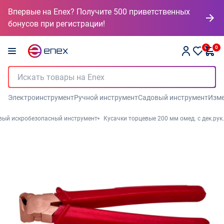
Впервые на Enex? Получите 500 приветственных
бонусов при регистрации!
0
0
Электроинструмент
Ручной инструмент
Садовый инструмент
Изме
вый искробезопасный инструмент
Кусачки торцевые 200 мм омед. с дек.рук.