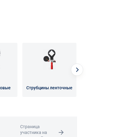
ловые
Струбцины ленточные
Струбцины пружинные
Страница
участника на