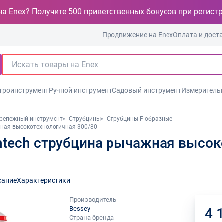
на Enex? Получите 500 приветственных бонусов при регист
Продвижение на Enex
Оплата и дост
троинструмент
Ручной инструмент
Садовый инструмент
Измеритель
репежный инструмент
Струбцины
Струбцины F-образные
ажная высокотехнологичная 300/80
ghtech струбцина рычажная высо
сание
Характеристики
Производитель
Bessey
4 
Страна бренда