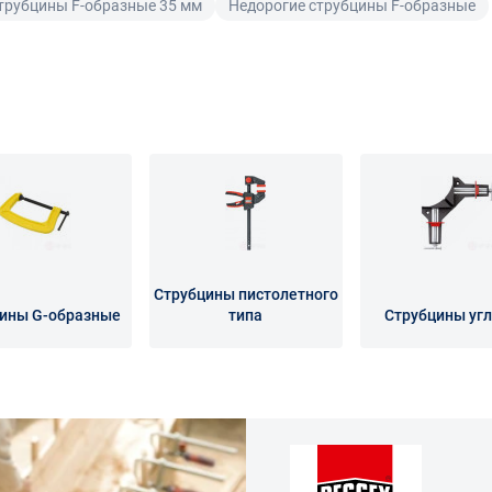
трубцины F-образные 35 мм
Недорогие струбцины F-образные
Струбцины пистолетного
ины G-образные
типа
Струбцины уг