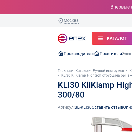
Впервые 
Москва
КАТАЛОГ
Производители
Посетители
Элек
Главная
Каталог
Ручной инструмент
К
KLI30 KliKlamp Hightech струбцина рыч
KLI30 KliKlamp Hi
300/80
Артикул:
BE-KLI30
Оставить отзыв
Опи