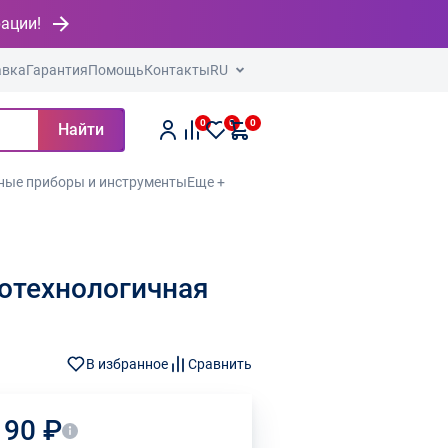
рации!
авка
Гарантия
Помощь
Контакты
RU
0
0
0
Найти
ные приборы и инструменты
Еще +
котехнологичная
В избранное
Сравнить
190 ₽