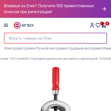
Впервые на Enex? Получите 500 приветственных
бонусов при регистрации!
0
0
Электроинструмент
Ручной инструмент
Садовый инструмент
Изме
очные
KF2 Kantenfix Струбцина кромочная для работы одной рукой 10-40/80