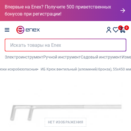
Впервые на Enex? Получите 500 приветственных
бонусов при регистрации!
0
0
Электроинструмент
Ручной инструмент
Садовый инструмент
Изме
рюки искробезопасные
ИБ Крюк вентильный (алюминий/бронза), 55x450 мм
НЕТ ИЗОБРАЖЕНИЯ