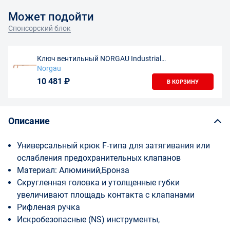
Может подойти
Спонсорский блок
Ключ вентильный NORGAU Industrial
искробезопасный, 60х500 мм, NV176-60NSA, AlCu
Norgau
10 481 ₽
В КОРЗИНУ
Описание
Универсальный крюк F-типа для затягивания или
ослабления предохранительных клапанов
Материал: Алюминий,Бронза
Скругленная головка и утолщенные губки
увеличивают площадь контакта с клапанами
Рифленая ручка
Искробезопасные (NS) инструменты,