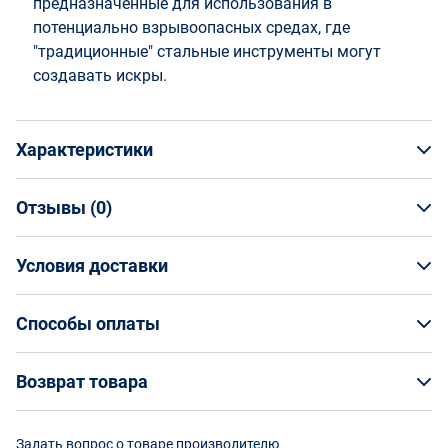
предназначенные для использования в
потенциально взрывоопасных средах, где
"традиционные" стальные инструменты могут
создавать искры.
Характеристики
Отзывы (
0
)
Общая информация
Производитель
Условия доставки
НАПИСАТЬ ОТЗЫВ
Bahco
Артикул
Условия доставки
NS204-55
Способы оплаты
Страна производства
Кто обеспечивает доставку товаров?
Китай
Способы оплаты
Возврат товара
Страна бренда
На маркетплейсе Enex вы заказываете товар
Швеция
Оплата банковской картой онлайн
непосредственно у его поставщика, а организацию
Возврат товара
Срок изготовления
Задать вопрос о товаре производителю
доставки выбранным вами способом осуществляют