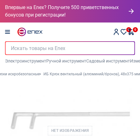
Впервые на Enex? Получите 500 приветственных
бонусов при регистрации!
0
0
Электроинструмент
Ручной инструмент
Садовый инструмент
Изме
рюки искробезопасные
ИБ Крюк вентильный (алюминий/бронза), 48x375 мм
НЕТ ИЗОБРАЖЕНИЯ