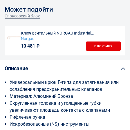
Может подойти
Спонсорский блок
Ключ вентильный NORGAU Industrial
искробезопасный, 60х500 мм, NV176-60NSA, AlCu
Norgau
10 481 ₽
В КОРЗИНУ
Описание
Универсальный крюк F-типа для затягивания или
ослабления предохранительных клапанов
Материал: Алюминий,Бронза
Скругленная головка и утолщенные губки
увеличивают площадь контакта с клапанами
Рифленая ручка
Искробезопасные (NS) инструменты,