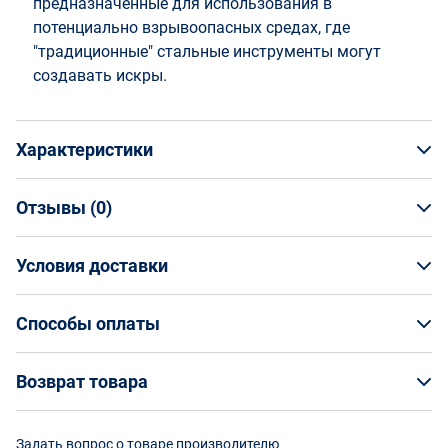
предназначенные для использования в
потенциально взрывоопасных средах, где
"традиционные" стальные инструменты могут
создавать искры.
Характеристики
Отзывы (
0
)
Общая информация
Производитель
Условия доставки
НАПИСАТЬ ОТЗЫВ
Bahco
Артикул
Условия доставки
NS204-48
Способы оплаты
Страна производства
Кто обеспечивает доставку товаров?
Китай
Способы оплаты
Возврат товара
Страна бренда
На маркетплейсе Enex вы заказываете товар
Швеция
Оплата банковской картой онлайн
непосредственно у его поставщика, а организацию
Возврат товара
Срок изготовления
Задать вопрос о товаре производителю
доставки выбранным вами способом осуществляют