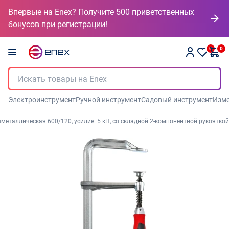
Впервые на Enex? Получите 500 приветственных
бонусов при регистрации!
0
0
Электроинструмент
Ручной инструмент
Садовый инструмент
Изме
еталлическая 600/120, усилие: 5 кН, cо складной 2-компонентной рукояткой