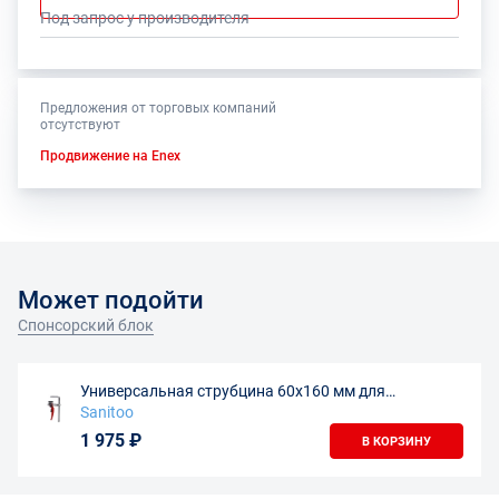
Под запрос у производителя
Предложения от торговых компаний
отсутствуют
Продвижение на Enex
Может подойти
Спонсорский блок
Универсальная струбцина 60х160 мм для
направляющих шин
Sanitoo
1 975 ₽
В КОРЗИНУ