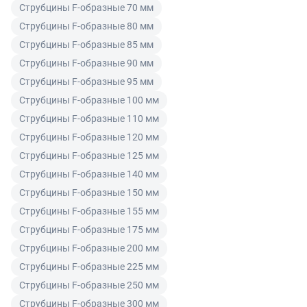
товар ненадлежащего качества в течение
условия поставки товара, которые принимаются
Струбцины F-образные 70 мм
гарантийного срока на товар и потребовать возврата
покупателем при его оплате.
Струбцины F-образные 80 мм
Читать подробнее правила Продажи и доставки
уплаченной за товар денежной суммы. Товар
Струбцины F-образные 85 мм
ненадлежащего качества по согласованию с
Читать подробнее правила Продажи и доставки
Струбцины F-образные 90 мм
покупателем может быть заменен на аналогичный
товар надлежащего качества.
Струбцины F-образные 95 мм
Струбцины F-образные 100 мм
Для юридических лиц
Струбцины F-образные 110 мм
Покупатель, являющийся юридическим лицом
Струбцины F-образные 120 мм
(индивидуальным предпринимателем) в случае
Струбцины F-образные 125 мм
передачи ему Товара ненадлежащего качества вправе
Струбцины F-образные 140 мм
предъявить требования, предусмотренный статьей
Струбцины F-образные 150 мм
475 ГК РФ.
Струбцины F-образные 155 мм
Распределение ответственности
Струбцины F-образные 175 мм
Струбцины F-образные 200 мм
В случае возврата/замены некачественного товара
Струбцины F-образные 225 мм
расходы по доставке товара оплачивает поставщик.
Струбцины F-образные 250 мм
Поставщик оставляет за собой право принять товар
Струбцины F-образные 300 мм