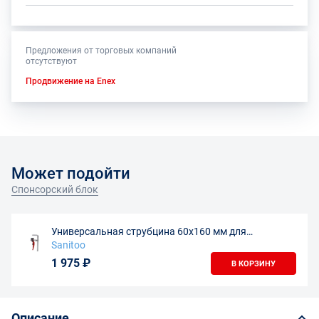
Предложения от торговых компаний
отсутствуют
Продвижение на Enex
Может подойти
Спонсорский блок
Универсальная струбцина 60х160 мм для
направляющих шин
Sanitoo
1 975 ₽
В КОРЗИНУ
Описание