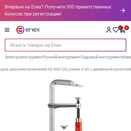
Впервые на Enex? Получите 500 приветственных
бонусов при регистрации!
0
0
Электроинструмент
Ручной инструмент
Садовый инструмент
Изме
цина цельнометаллическая GZ 400/120, усилие: 6 кН, c деревянной рукояткой