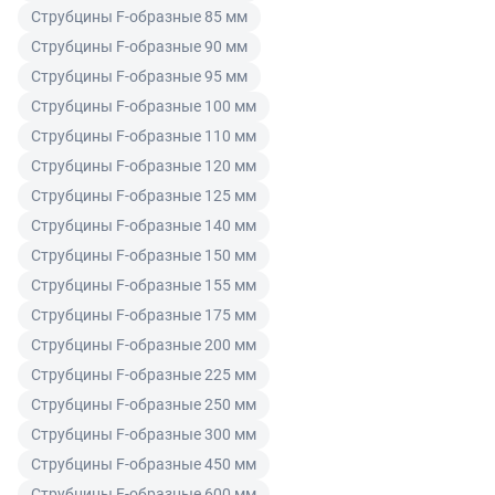
Струбцины F-образные 85 мм
ненадлежащего качества по согласованию с
Читать подробнее правила Продажи и доставки
Струбцины F-образные 90 мм
покупателем может быть заменен на аналогичный
товар надлежащего качества.
Струбцины F-образные 95 мм
Струбцины F-образные 100 мм
Для юридических лиц
Струбцины F-образные 110 мм
Покупатель, являющийся юридическим лицом
Струбцины F-образные 120 мм
(индивидуальным предпринимателем) в случае
Струбцины F-образные 125 мм
передачи ему Товара ненадлежащего качества вправе
Струбцины F-образные 140 мм
предъявить требования, предусмотренный статьей
Струбцины F-образные 150 мм
475 ГК РФ.
Струбцины F-образные 155 мм
Распределение ответственности
Струбцины F-образные 175 мм
Струбцины F-образные 200 мм
В случае возврата/замены некачественного товара
Струбцины F-образные 225 мм
расходы по доставке товара оплачивает поставщик.
Струбцины F-образные 250 мм
Поставщик оставляет за собой право принять товар
Струбцины F-образные 300 мм
ненадлежащего качества у покупателя и в случае
Струбцины F-образные 450 мм
необходимости провести проверку качества товара.
Если в результате экспертизы товара установлено, что
Струбцины F-образные 600 мм