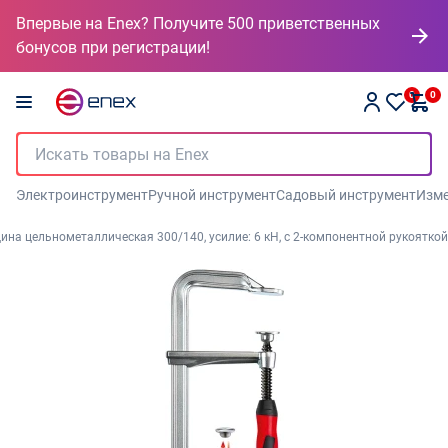
Впервые на Enex? Получите 500 приветственных
бонусов при регистрации!
0
0
Электроинструмент
Ручной инструмент
Садовый инструмент
Изме
ина цельнометаллическая 300/140, усилие: 6 кН, c 2-компонентной рукояткой