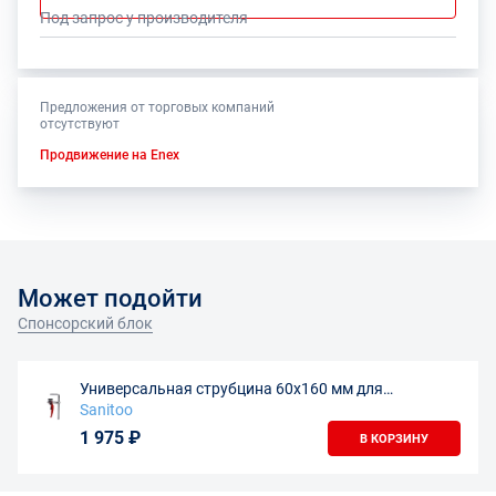
Под запрос у производителя
Предложения от торговых компаний
отсутствуют
Продвижение на Enex
Может подойти
Спонсорский блок
Универсальная струбцина 60х160 мм для
направляющих шин
Sanitoo
1 975 ₽
В КОРЗИНУ