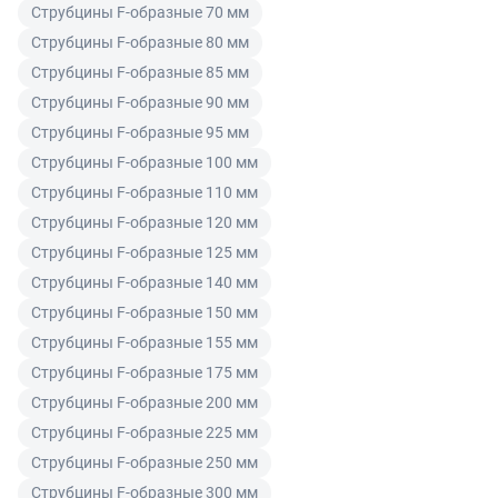
товар ненадлежащего качества в течение
условия поставки товара, которые принимаются
Струбцины F-образные 70 мм
гарантийного срока на товар и потребовать возврата
покупателем при его оплате.
Струбцины F-образные 80 мм
Читать подробнее правила Продажи и доставки
уплаченной за товар денежной суммы. Товар
Струбцины F-образные 85 мм
ненадлежащего качества по согласованию с
Читать подробнее правила Продажи и доставки
Струбцины F-образные 90 мм
покупателем может быть заменен на аналогичный
товар надлежащего качества.
Струбцины F-образные 95 мм
Струбцины F-образные 100 мм
Для юридических лиц
Струбцины F-образные 110 мм
Покупатель, являющийся юридическим лицом
Струбцины F-образные 120 мм
(индивидуальным предпринимателем) в случае
Струбцины F-образные 125 мм
передачи ему Товара ненадлежащего качества вправе
Струбцины F-образные 140 мм
предъявить требования, предусмотренный статьей
Струбцины F-образные 150 мм
475 ГК РФ.
Струбцины F-образные 155 мм
Распределение ответственности
Струбцины F-образные 175 мм
Струбцины F-образные 200 мм
В случае возврата/замены некачественного товара
Струбцины F-образные 225 мм
расходы по доставке товара оплачивает поставщик.
Струбцины F-образные 250 мм
Поставщик оставляет за собой право принять товар
Струбцины F-образные 300 мм