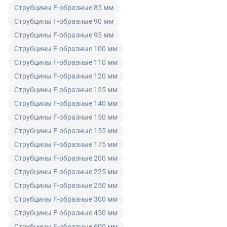
Струбцины F-образные 85 мм
ненадлежащего качества по согласованию с
Читать подробнее правила Продажи и доставки
Струбцины F-образные 90 мм
покупателем может быть заменен на аналогичный
товар надлежащего качества.
Струбцины F-образные 95 мм
Струбцины F-образные 100 мм
Для юридических лиц
Струбцины F-образные 110 мм
Покупатель, являющийся юридическим лицом
Струбцины F-образные 120 мм
(индивидуальным предпринимателем) в случае
Струбцины F-образные 125 мм
передачи ему Товара ненадлежащего качества вправе
Струбцины F-образные 140 мм
предъявить требования, предусмотренный статьей
Струбцины F-образные 150 мм
475 ГК РФ.
Струбцины F-образные 155 мм
Распределение ответственности
Струбцины F-образные 175 мм
Струбцины F-образные 200 мм
В случае возврата/замены некачественного товара
Струбцины F-образные 225 мм
расходы по доставке товара оплачивает поставщик.
Струбцины F-образные 250 мм
Поставщик оставляет за собой право принять товар
Струбцины F-образные 300 мм
ненадлежащего качества у покупателя и в случае
Струбцины F-образные 450 мм
необходимости провести проверку качества товара.
Если в результате экспертизы товара установлено, что
Струбцины F-образные 600 мм