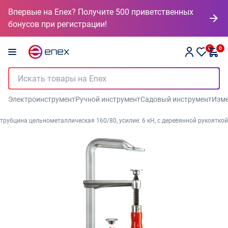
Впервые на Enex? Получите 500 приветственных
бонусов при регистрации!
0
0
Электроинструмент
Ручной инструмент
Садовый инструмент
Изме
трубцина цельнометаллическая 160/80, усилие: 6 кН, c деревянной рукояткой