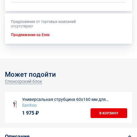
Предложения от торговых компаний
отсутствуют
Продвижение на Enex
Может подойти
Спонсорский блок
Универсальная струбцина 60х160 мм для
направляющих шин
Sanitoo
1 975 ₽
В КОРЗИНУ
Описание