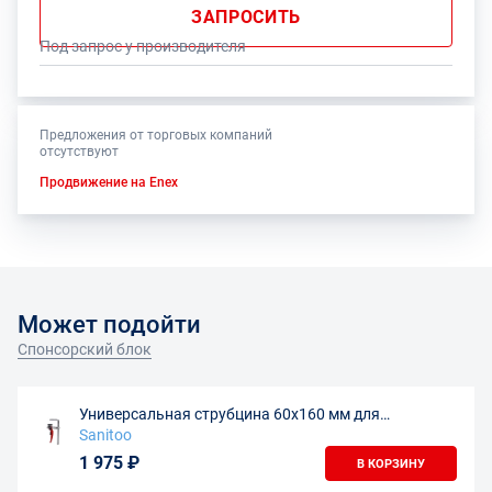
ЗАПРОСИТЬ
Под запрос у производителя
Предложения от торговых компаний
отсутствуют
Продвижение на Enex
Может подойти
Спонсорский блок
Универсальная струбцина 60х160 мм для
направляющих шин
Sanitoo
1 975 ₽
В КОРЗИНУ