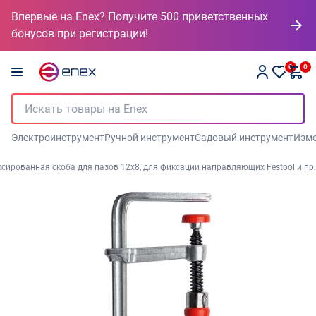
Впервые на Enex? Получите 500 приветственных
бонусов при регистрации!
0
0
Электроинструмент
Ручной инструмент
Садовый инструмент
Изме
сированная скоба для пазов 12x8, для фиксации направляющих Festool и пр.