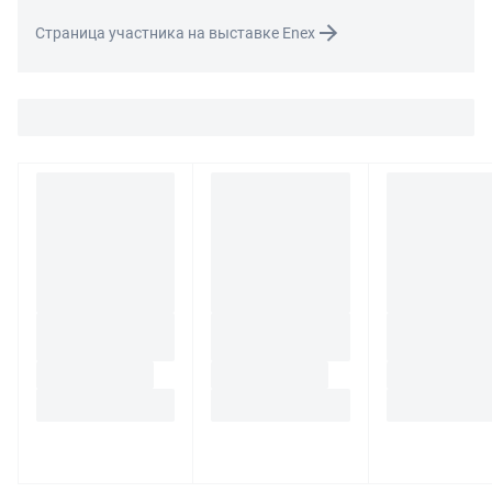
Для вопросов о возврате либо обмене товара просим
Страница участника на выставке Enex
связаться с нами по телефону
8 800 707-56-00
либо по
электронной почте:
info@enex.market
.
Полный перечень условий возврата и обмена