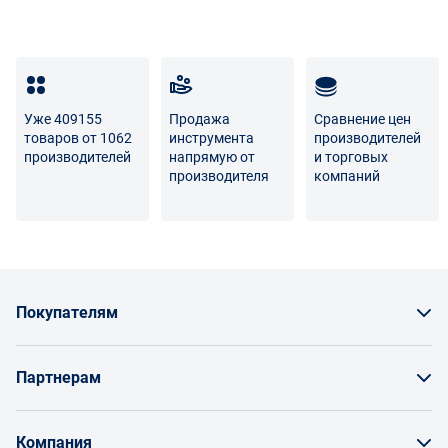
Уже 409155
Продажа
Сравнение цен
товаров от 1062
инструмента
производителей
производителей
напрямую от
и торговых
производителя
компаний
Покупателям
Как заказать товар
Партнерам
Заказать по счету как юрлицо
Продавайте на Enex
Бонусы и торг
Компания