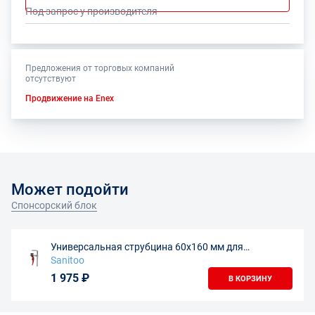
Под запрос у производителя
Предложения от торговых компаний
отсутствуют
Продвижение на Enex
Может подойти
Спонсорский блок
Универсальная струбцина 60х160 мм для
направляющих шин
Sanitoo
1 975 ₽
В КОРЗИНУ