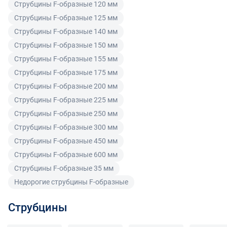
Покупатель, являющийся юридическим лицом
Струбцины F-образные 120 мм
(индивидуальным предпринимателем) в случае
Струбцины F-образные 125 мм
передачи ему Товара ненадлежащего качества вправе
Струбцины F-образные 140 мм
предъявить требования, предусмотренный статьей
Струбцины F-образные 150 мм
475 ГК РФ.
Струбцины F-образные 155 мм
Распределение ответственности
Струбцины F-образные 175 мм
Струбцины F-образные 200 мм
В случае возврата/замены некачественного товара
Струбцины F-образные 225 мм
расходы по доставке товара оплачивает поставщик.
Струбцины F-образные 250 мм
Поставщик оставляет за собой право принять товар
Струбцины F-образные 300 мм
ненадлежащего качества у покупателя и в случае
Струбцины F-образные 450 мм
необходимости провести проверку качества товара.
Если в результате экспертизы товара установлено, что
Струбцины F-образные 600 мм
его недостатки возникли вследствие обстоятельств,
Струбцины F-образные 35 мм
за которые не отвечает поставщик, покупатель обязан
Недорогие струбцины F-образные
возместить поставщику расходы на проведение
экспертизы, а также связанные с ее проведением
Струбцины
расходы на хранение и транспортировку товара.