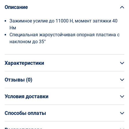
Описание
Зажимное усилие до 11000 Н, момент затяжки 40
Нм
Специальная жароустойчивая опорная пластина с
наклоном до 35°
Характеристики
Отзывы (
0
)
Общая информация
Производитель
Условия доставки
НАПИСАТЬ ОТЗЫВ
Bessey
Артикул
Условия доставки
BE-GSM50
Способы оплаты
Страна производства
Кто обеспечивает доставку товаров?
Германия