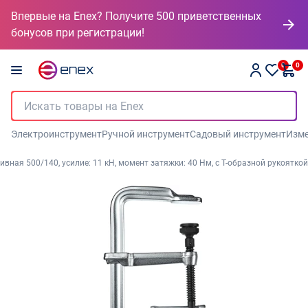
Впервые на Enex? Получите 500 приветственных
бонусов при регистрации!
0
0
Электроинструмент
Ручной инструмент
Садовый инструмент
Изме
вная 500/140, усилие: 11 кН, момент затяжки: 40 Нм, с Т-образной рукояткой