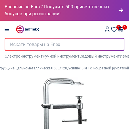
Впервые на Enex? Получите 500 приветственных
бонусов при регистрации!
0
0
Электроинструмент
Ручной инструмент
Садовый инструмент
Изме
трубцина цельнометаллическая 500/120, усилие: 5 кН, с Т-образной рукояткой