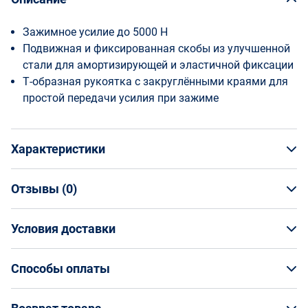
Зажимное усилие до 5000 Н
Подвижная и фиксированная скобы из улучшенной
стали для амортизирующей и эластичной фиксации
Т‐образная рукоятка с закруглёнными краями для
простой передачи усилия при зажиме
Характеристики
Отзывы (
0
)
Общая информация
Производитель
Условия доставки
НАПИСАТЬ ОТЗЫВ
Bessey
Артикул
Условия доставки
BE-GS50K
Способы оплаты
Страна производства
Кто обеспечивает доставку товаров?
Германия
Способы оплаты