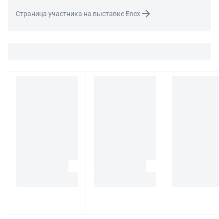
Для вопросов о возврате либо обмене товара просим
Страница участника на выставке Enex
связаться с нами по телефону
8 800 707-56-00
либо по
электронной почте:
info@enex.market
.
Полный перечень условий возврата и обмена