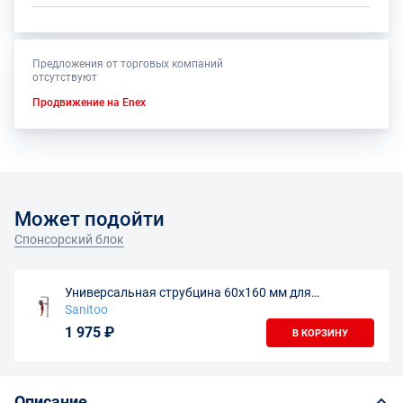
Предложения от торговых компаний
отсутствуют
Продвижение на Enex
Может подойти
Спонсорский блок
Универсальная струбцина 60х160 мм для
направляющих шин
Sanitoo
1 975 ₽
В КОРЗИНУ
Описание