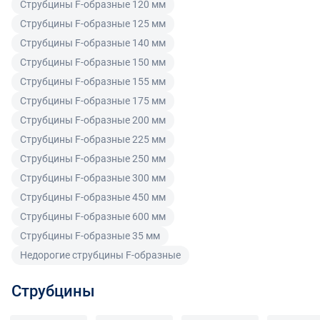
Покупатель, являющийся юридическим лицом
Струбцины F-образные 120 мм
(индивидуальным предпринимателем) в случае
Струбцины F-образные 125 мм
передачи ему Товара ненадлежащего качества вправе
Струбцины F-образные 140 мм
предъявить требования, предусмотренный статьей
Струбцины F-образные 150 мм
475 ГК РФ.
Струбцины F-образные 155 мм
Распределение ответственности
Струбцины F-образные 175 мм
Струбцины F-образные 200 мм
В случае возврата/замены некачественного товара
Струбцины F-образные 225 мм
расходы по доставке товара оплачивает поставщик.
Струбцины F-образные 250 мм
Поставщик оставляет за собой право принять товар
Струбцины F-образные 300 мм
ненадлежащего качества у покупателя и в случае
Струбцины F-образные 450 мм
необходимости провести проверку качества товара.
Если в результате экспертизы товара установлено, что
Струбцины F-образные 600 мм
его недостатки возникли вследствие обстоятельств,
Струбцины F-образные 35 мм
за которые не отвечает поставщик, покупатель обязан
Недорогие струбцины F-образные
возместить поставщику расходы на проведение
экспертизы, а также связанные с ее проведением
Струбцины
расходы на хранение и транспортировку товара.