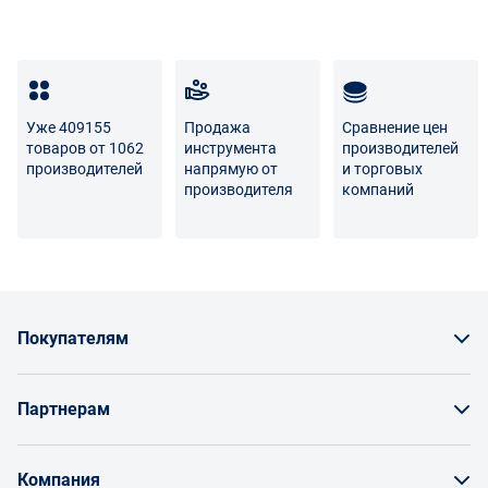
Уже 409155
Продажа
Сравнение цен
товаров от 1062
инструмента
производителей
производителей
напрямую от
и торговых
производителя
компаний
Покупателям
Как заказать товар
Партнерам
Заказать по счету как юрлицо
Продавайте на Enex
Бонусы и торг
Компания