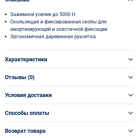
Зажимное усилие до 5000 Н
Скользящая и фиксированная скобы для
амортизирующей и эластичной фиксации
Эргономичная деревянная рукоятка
Характеристики
Отзывы (
0
)
Общая информация
Производитель
Условия доставки
НАПИСАТЬ ОТЗЫВ
Bessey
Артикул
Условия доставки
BE-GS40
Способы оплаты
Страна производства
Кто обеспечивает доставку товаров?
Германия
Способы оплаты
Возврат товара
Страна бренда
На маркетплейсе Enex вы заказываете товар