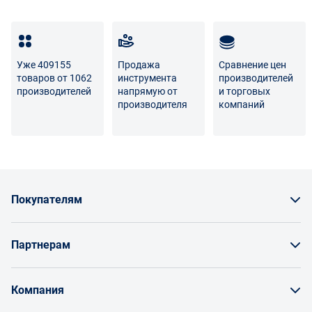
Уже 409155
Продажа
Сравнение цен
товаров от 1062
инструмента
производителей
производителей
напрямую от
и торговых
производителя
компаний
Покупателям
Как заказать товар
Партнерам
Заказать по счету как юрлицо
Продавайте на Enex
Бонусы и торг
Компания
Инструкции для поставщиков
Оплата и доставка