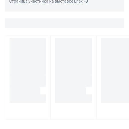
Страница участника на выставке Enex
связаться с нами по телефону
8 800 707-56-00
либо по
электронной почте:
info@enex.market
.
Полный перечень условий возврата и обмена