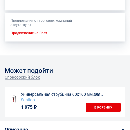
Предложения от торговых компаний
отсутствуют
Продвижение на Enex
Может подойти
Спонсорский блок
Универсальная струбцина 60х160 мм для
направляющих шин
Sanitoo
1 975 ₽
В КОРЗИНУ
Описание