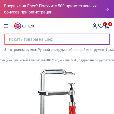
Впервые на Enex? Получите 500 приветственных
бонусов при регистрации!
0
0
Электроинструмент
Ручной инструмент
Садовый инструмент
Изме
трубцина цельнометаллическая 400/120, усилие: 5 кН, c деревянной рукояткой