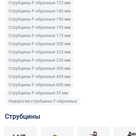
(индивидуальным предпринимателем) в случае
Струбцины F-образные 125 мм
передачи ему Товара ненадлежащего качества вправе
Струбцины F-образные 140 мм
предъявить требования, предусмотренный статьей
Струбцины F-образные 150 мм
475 ГК РФ.
Струбцины F-образные 155 мм
Распределение ответственности
Струбцины F-образные 175 мм
Струбцины F-образные 200 мм
В случае возврата/замены некачественного товара
Струбцины F-образные 225 мм
расходы по доставке товара оплачивает поставщик.
Струбцины F-образные 250 мм
Поставщик оставляет за собой право принять товар
Струбцины F-образные 300 мм
ненадлежащего качества у покупателя и в случае
Струбцины F-образные 450 мм
необходимости провести проверку качества товара.
Если в результате экспертизы товара установлено, что
Струбцины F-образные 600 мм
его недостатки возникли вследствие обстоятельств,
Струбцины F-образные 35 мм
за которые не отвечает поставщик, покупатель обязан
Недорогие струбцины F-образные
возместить поставщику расходы на проведение
экспертизы, а также связанные с ее проведением
Струбцины
расходы на хранение и транспортировку товара.
При обнаружении в товаре какого-либо недостатка