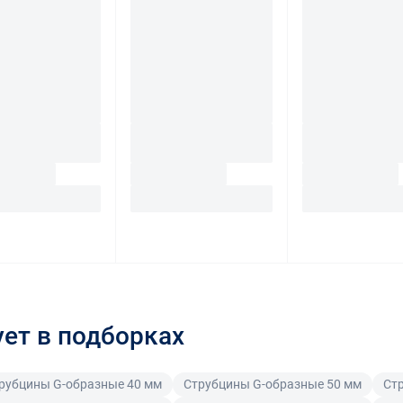
ует в подборках
рубцины G-образные 40 мм
Струбцины G-образные 50 мм
Ст