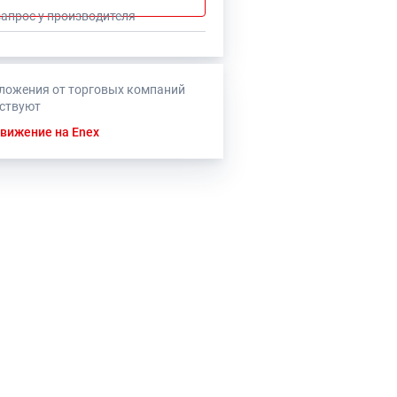
запрос у производителя
ложения от торговых компаний
тствуют
вижение на Enex