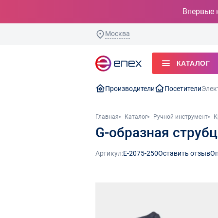
Впервые 
Москва
КАТАЛОГ
Производители
Посетители
Элек
Главная
Каталог
Ручной инструмент
К
G-образная струб
Артикул:
E-2075-250
Оставить отзыв
Оп