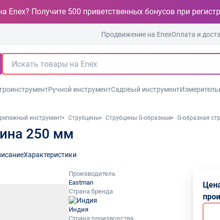
на Enex? Получите 500 приветственных бонусов при регист
Продвижение на Enex
Оплата и дост
троинструмент
Ручной инструмент
Садовый инструмент
Измеритель
репежный инструмент
Струбцины
Струбцины G-образные
G-образная ст
цина 250 мм
исание
Характеристики
Производитель
Eastman
Цена
Страна бренда
про
Индия
Страна производства