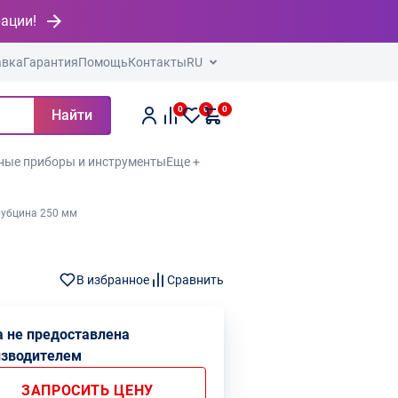
рации!
авка
Гарантия
Помощь
Контакты
RU
0
0
0
Найти
ные приборы и инструменты
Еще +
рубцина 250 мм
В избранное
Сравнить
 не предоставлена
изводителем
ЗАПРОСИТЬ ЦЕНУ