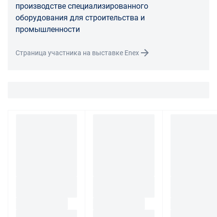
ненадлежащего качества у покупателя и в случае
производстве специализированного
необходимости провести проверку качества товара.
оборудования для строительства и
Если в результате экспертизы товара установлено, что
промышленности
его недостатки возникли вследствие обстоятельств,
за которые не отвечает поставщик, покупатель обязан
Страница участника на выставке Enex
возместить поставщику расходы на проведение
экспертизы, а также связанные с ее проведением
расходы на хранение и транспортировку товара.
При обнаружении в товаре какого-либо недостатка
производитель и (или) маркетплейс вправе
потребовать у покупателя предоставить фото товара,
заявленного дефекта, упаковки, маркировки
(шильдика) производителя.
Если покупатель, являющийся юридическим лицом
(индивидуальным предпринимателем) откажется от
товара ненадлежащего качества, такой покупатель
обязан возвратить такой товар поставщику.