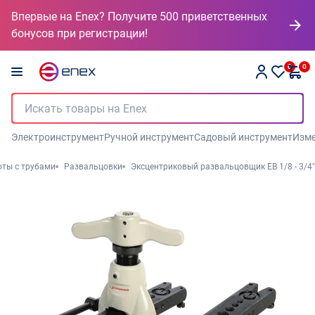
Впервые на Enex? Получите 500 приветственных
бонусов при регистрации!
0
0
Электроинструмент
Ручной инструмент
Садовый инструмент
Изме
оты с трубами
Развальцовки
Эксцентриковый развальцовщик ЕВ 1/8 - 3/4"