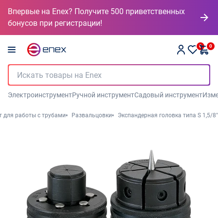
Впервые на Enex? Получите 500 приветственных
бонусов при регистрации!
0
0
Электроинструмент
Ручной инструмент
Садовый инструмент
Изме
 для работы с трубами
Развальцовки
Экспандерная головка типа S 1,5/8"