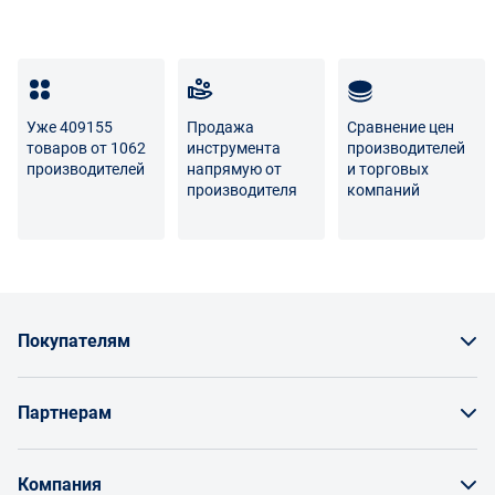
Уже 409155
Продажа
Сравнение цен
товаров от 1062
инструмента
производителей
производителей
напрямую от
и торговых
производителя
компаний
Покупателям
Как заказать товар
Партнерам
Заказать по счету как юрлицо
Продавайте на Enex
Бонусы и торг
Компания