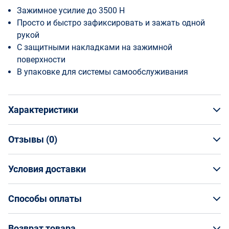
Зажимное усилие до 3500 Н
Просто и быстрo зафиксировать и зажать одной
рукой
С защитными накладками на зажимной
поверхности
В упаковке для системы самообслуживания
Характеристики
Отзывы (
0
)
Общая информация
Производитель
Условия доставки
НАПИСАТЬ ОТЗЫВ
Bessey
Артикул
Условия доставки
BE-EHZ30-2K
Способы оплаты
Страна производства
Кто обеспечивает доставку товаров?
Германия
Способы оплаты
Возврат товара