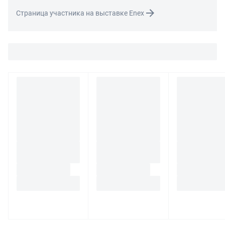
Для вопросов о возврате либо обмене товара просим
Страница участника на выставке Enex
связаться с нами по телефону
8 800 707-56-00
либо по
электронной почте:
info@enex.market
.
Полный перечень условий возврата и обмена