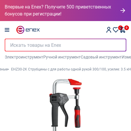
Впервые на Enex? Получите 500 приветственных
бонусов при регистрации!
0
0
Электроинструмент
Ручной инструмент
Садовый инструмент
Изме
зные
EHZ30-2K Струбцины с для работы одной рукой 300/100, усилие: 3.5 кН