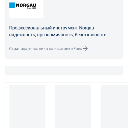
Распределение ответственности
В случае возврата/замены некачественного товара
расходы по доставке товара оплачивает поставщик.
Поставщик оставляет за собой право принять товар
Профессиональный инструмент Norgau –
ненадлежащего качества у покупателя и в случае
надежность, эргономичность, безотказность
необходимости провести проверку качества товара.
Если в результате экспертизы товара установлено, что
Страница участника на выставке Enex
его недостатки возникли вследствие обстоятельств,
за которые не отвечает поставщик, покупатель обязан
возместить поставщику расходы на проведение
экспертизы, а также связанные с ее проведением
расходы на хранение и транспортировку товара.
При обнаружении в товаре какого-либо недостатка
производитель и (или) маркетплейс вправе
потребовать у покупателя предоставить фото товара,
заявленного дефекта, упаковки, маркировки
(шильдика) производителя.