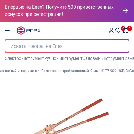
Впервые на Enex? Получите 500 приветственных
бонусов при регистрации!
0
0
Электроинструмент
Ручной инструмент
Садовый инструмент
Изме
зопасный инструмент
Болторез искробезопасный, 9 мм, N177-900-NSB, BeCu