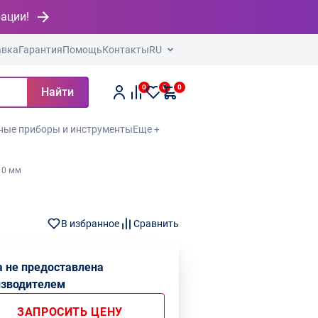
рации!
авка
Гарантия
Помощь
Контакты
RU
0
0
0
Найти
ные приборы и инструменты
Еще +
10 мм
В избранное
Сравнить
 не предоставлена
изводителем
ЗАПРОСИТЬ ЦЕНУ