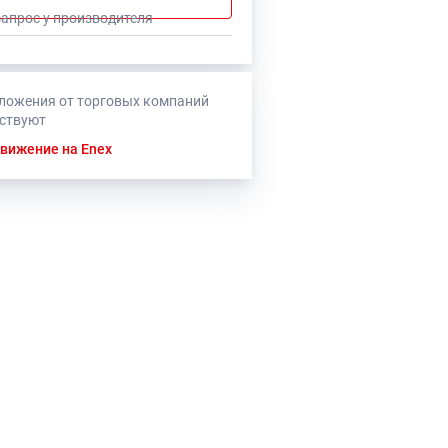
запрос у производителя
ложения от торговых компаний
тствуют
вижение на Enex