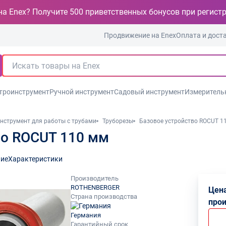
на Enex? Получите 500 приветственных бонусов при регист
Продвижение на Enex
Оплата и дост
троинструмент
Ручной инструмент
Садовый инструмент
Измеритель
нструмент для работы с трубами
Труборезы
Базовое устройство ROCUT 1
во ROCUT 110 мм
ие
Характеристики
Производитель
ROTHENBERGER
Цена
Страна производства
про
Германия
Гарантийный срок