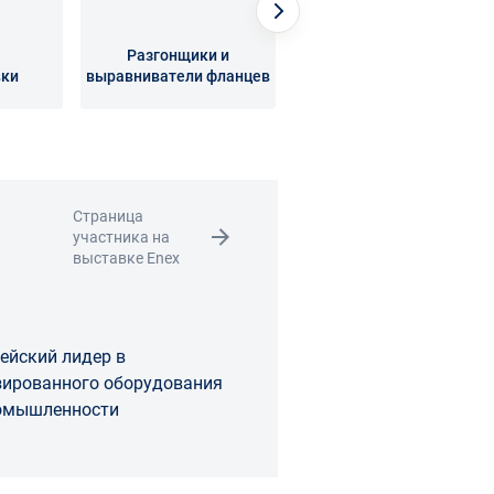
Разгонщики и
вки
выравниватели фланцев
Торцеватели
Страница
участника на
выставке Enex
ейский лидер в
зированного оборудования
ромышленности