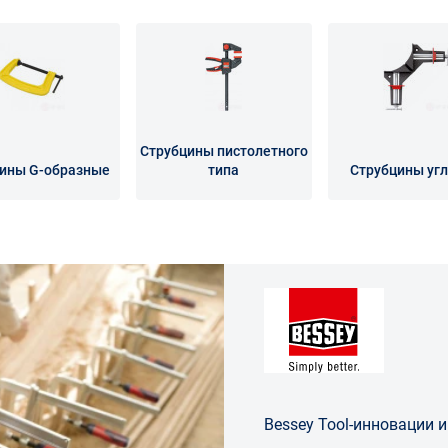
Струбцины пистолетного
ины G-образные
типа
Струбцины уг
Bessey Tool-инновации и