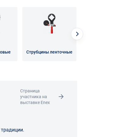
ловые
Струбцины ленточные
Струбцины пружинные
Страница
участника на
выставке Enex
 традиции.