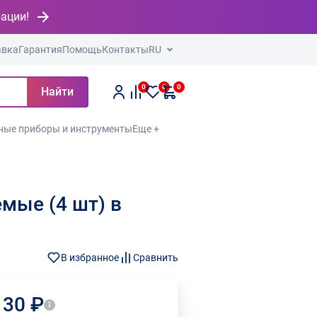
рации!
авка
Гарантия
Помощь
Контакты
RU
0
0
0
Найти
ные приборы и инструменты
Еще +
мые (4 шт) в
В избранное
Сравнить
130 ₽