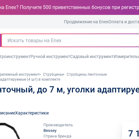
на Enex? Получите 500 приветственных бонусов при регист
Продвижение на Enex
Оплата и дост
троинструмент
Ручной инструмент
Садовый инструмент
Измеритель
репежный инструмент
Струбцины
Струбцины ленточные
 адаптируемые (4 шт) в комплекте
очный, до 7 м, уголки адаптируе
писание
Характеристики
Производитель
Bessey
7 
Страна бренда